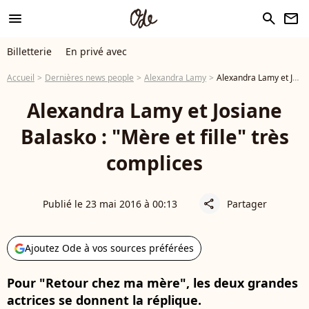
menu
search
newsletter
Billetterie
En privé avec
Accueil
Dernières news people
Alexandra Lamy
Alexandra Lamy et Josiane Balasko : "Mère et fille" très complices
Alexandra Lamy et Josiane
Balasko : "Mère et fille" très
complices
Publié le 23 mai 2016 à 00:13
Partager
share
Ajoutez Ode à vos sources préférées
Pour "Retour chez ma mère", les deux grandes
actrices se donnent la réplique.