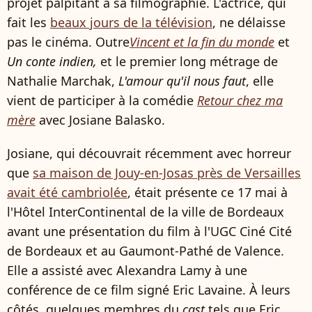
projet palpitant à sa filmographie. L'actrice, qui
fait les
beaux jours de la télévision
, ne délaisse
pas le cinéma. Outre
Vincent et la fin du monde
et
Un conte indien,
et le premier long métrage de
Nathalie Marchak,
L'amour qu'il nous faut
, elle
vient de participer à la comédie
Retour chez ma
mère
avec Josiane Balasko.
Josiane, qui découvrait récemment avec horreur
que
sa maison de Jouy-en-Josas près de Versailles
avait été cambriolée
, était présente ce 17 mai à
l'Hôtel InterContinental de la ville de Bordeaux
avant une présentation du film à l'UGC Ciné Cité
de Bordeaux et au Gaumont-Pathé de Valence.
Elle a assisté avec Alexandra Lamy à une
conférence de ce film signé Eric Lavaine. À leurs
côtés, quelques membres du
cast
tels que Eric