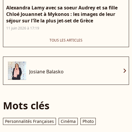
Alexandra Lamy avec sa soeur Audrey et sa fille
Chloé Jouannet à Mykonos : les images de leur
séjour sur l'île la plus jet-set de Grèce
11 juin 2026 à 17:19
TOUS LES ARTICLES
chevron_right
Josiane Balasko
Mots clés
Personnalités Françaises
Cinéma
Photo