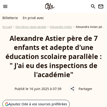
menu
search
newsletter
Billetterie
En privé avec
Accueil
Dernières news people
Alexandre Astier
Alexandre Astier père de 7 enfants et adepte d'une éducation scolaire parallèle : " J'ai eu des inspections de l'académie"
Alexandre Astier père de 7
enfants et adepte d'une
éducation scolaire parallèle :
" J'ai eu des inspections de
l'académie"
Publié le 16 juin 2025 à 07:39
Partager
share
Ajoutez Ode à vos sources préférées