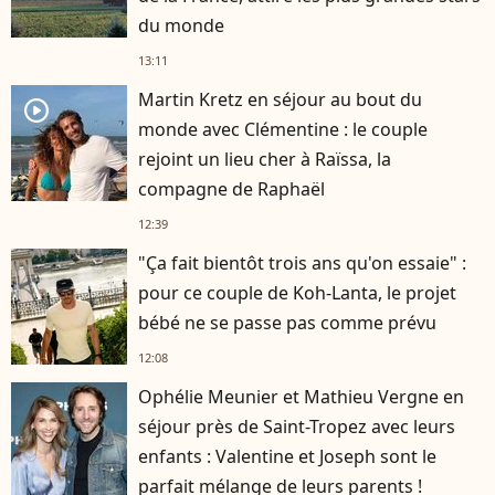
du monde
13:11
Martin Kretz en séjour au bout du
player2
monde avec Clémentine : le couple
rejoint un lieu cher à Raïssa, la
compagne de Raphaël
12:39
"Ça fait bientôt trois ans qu'on essaie" :
pour ce couple de Koh-Lanta, le projet
bébé ne se passe pas comme prévu
12:08
Ophélie Meunier et Mathieu Vergne en
séjour près de Saint-Tropez avec leurs
enfants : Valentine et Joseph sont le
parfait mélange de leurs parents !