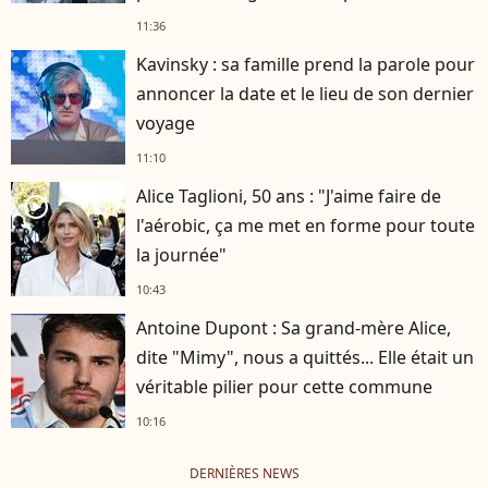
11:36
Kavinsky : sa famille prend la parole pour
annoncer la date et le lieu de son dernier
voyage
11:10
Alice Taglioni, 50 ans : "J'aime faire de
player2
l'aérobic, ça me met en forme pour toute
la journée"
10:43
Antoine Dupont : Sa grand-mère Alice,
dite "Mimy", nous a quittés... Elle était un
véritable pilier pour cette commune
10:16
DERNIÈRES NEWS