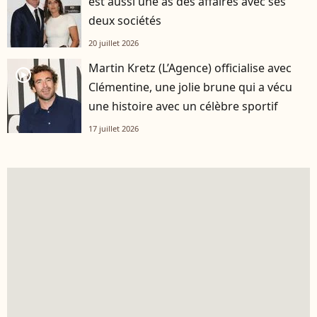
est aussi une as des affaires avec ses
deux sociétés
20 juillet 2026
Martin Kretz (L’Agence) officialise avec
player2
Clémentine, une jolie brune qui a vécu
une histoire avec un célèbre sportif
17 juillet 2026