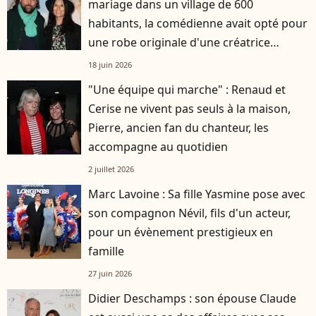
mariage dans un village de 600
habitants, la comédienne avait opté pour
une robe originale d'une créatrice
française
18 juin 2026
"Une équipe qui marche" : Renaud et
Cerise ne vivent pas seuls à la maison,
Pierre, ancien fan du chanteur, les
accompagne au quotidien
2 juillet 2026
Marc Lavoine : Sa fille Yasmine pose avec
son compagnon Névil, fils d'un acteur,
pour un évènement prestigieux en
famille
27 juin 2026
Didier Deschamps : son épouse Claude