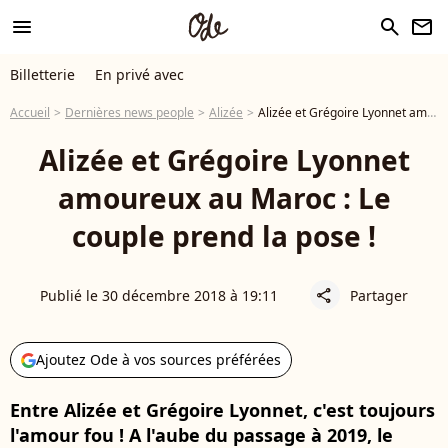
menu
search
newsletter
Billetterie
En privé avec
Accueil
Dernières news people
Alizée
Alizée et Grégoire Lyonnet amoureux au Maroc : Le couple prend la pose !
Alizée et Grégoire Lyonnet
amoureux au Maroc : Le
couple prend la pose !
Publié le 30 décembre 2018 à 19:11
Partager
share
Ajoutez Ode à vos sources préférées
Entre Alizée et Grégoire Lyonnet, c'est toujours
l'amour fou ! A l'aube du passage à 2019, le