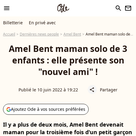
menu
search
newsletter
Billetterie
En privé avec
Accueil
Dernières news people
Amel Bent
Amel Bent maman solo de 3 enfants : elle présente son "nouvel ami" !
Amel Bent maman solo de 3
enfants : elle présente son
"nouvel ami" !
Publié le 10 juin 2022 à 19:22
Partager
share
Ajoutez Ode à vos sources préférées
Il y a plus de deux mois, Amel Bent devenait
maman pour la troisième fois d'un petit garçon