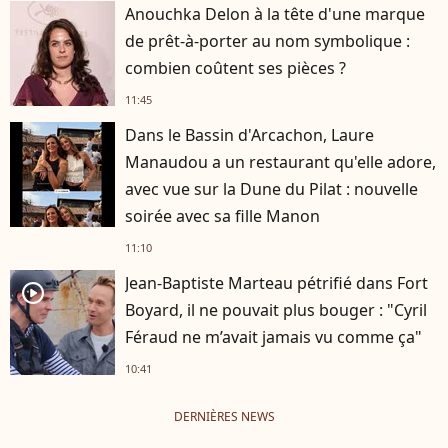
Anouchka Delon à la tête d'une marque
de prêt-à-porter au nom symbolique :
combien coûtent ses pièces ?
11:45
Dans le Bassin d'Arcachon, Laure
Manaudou a un restaurant qu'elle adore,
avec vue sur la Dune du Pilat : nouvelle
soirée avec sa fille Manon
11:10
Jean-Baptiste Marteau pétrifié dans Fort
player2
Boyard, il ne pouvait plus bouger : "Cyril
Féraud ne m’avait jamais vu comme ça"
10:41
DERNIÈRES NEWS