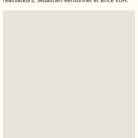
réalisateurs, Sébastien Rensonnet et Brice VDH.