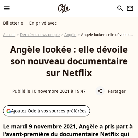
menu
search
newsletter
Billetterie
En privé avec
Accueil
Dernières news people
Angèle
Angèle lookée : elle dévoile son nouveau documentaire sur Netflix
Angèle lookée : elle dévoile
son nouveau documentaire
sur Netflix
Publié le 10 novembre 2021 à 19:47
Partager
share
Ajoutez Ode à vos sources préférées
Le mardi 9 novembre 2021, Angèle a pris part à
l'avant-première du documentaire Netflix qui