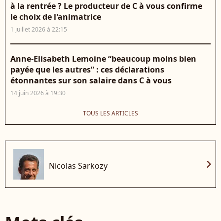
à la rentrée ? Le producteur de C à vous confirme
le choix de l'animatrice
1 juillet 2026 à 22:15
Anne-Elisabeth Lemoine “beaucoup moins bien
payée que les autres” : ces déclarations
étonnantes sur son salaire dans C à vous
14 juin 2026 à 19:30
TOUS LES ARTICLES
chevron_right
Nicolas Sarkozy