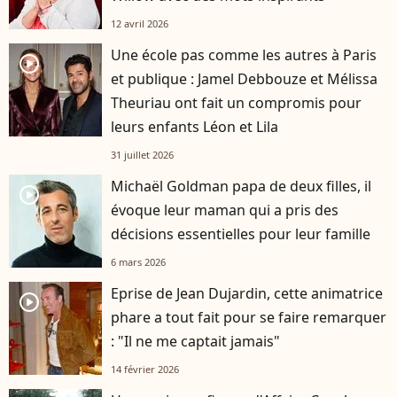
12 avril 2026
Une école pas comme les autres à Paris
player2
et publique : Jamel Debbouze et Mélissa
Theuriau ont fait un compromis pour
leurs enfants Léon et Lila
31 juillet 2026
Michaël Goldman papa de deux filles, il
player2
évoque leur maman qui a pris des
décisions essentielles pour leur famille
6 mars 2026
Eprise de Jean Dujardin, cette animatrice
player2
phare a tout fait pour se faire remarquer
: "Il ne me captait jamais"
14 février 2026