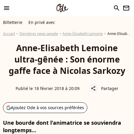
menu
search
newsletter
Billetterie
En privé avec
Accueil
Dernières news people
Anne-Élisabeth Lemoine
Anne-Elisabeth Lemoine ultra-gênée : Son énorme gaffe face à Nicolas Sarkozy
Anne-Elisabeth Lemoine
ultra-gênée : Son énorme
gaffe face à Nicolas Sarkozy
Publié le 18 février 2018 à 20:09
Partager
share
Ajoutez Ode à vos sources préférées
Une bourde dont l'animatrice se souviendra
longtemps...