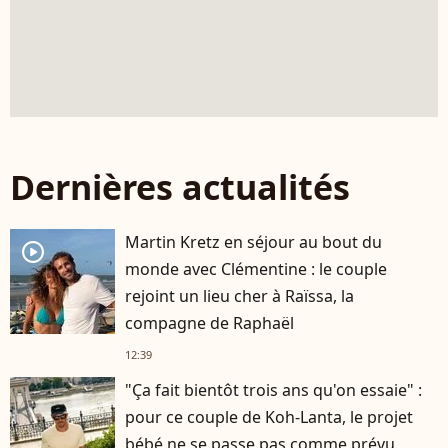
Dernières actualités
Martin Kretz en séjour au bout du
player2
monde avec Clémentine : le couple
rejoint un lieu cher à Raïssa, la
compagne de Raphaël
12:39
"Ça fait bientôt trois ans qu'on essaie" :
pour ce couple de Koh-Lanta, le projet
bébé ne se passe pas comme prévu