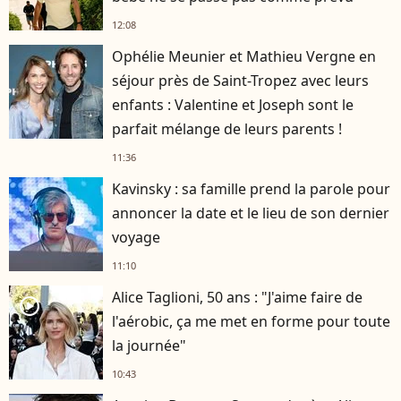
12:08
Ophélie Meunier et Mathieu Vergne en
séjour près de Saint-Tropez avec leurs
enfants : Valentine et Joseph sont le
parfait mélange de leurs parents !
11:36
Kavinsky : sa famille prend la parole pour
annoncer la date et le lieu de son dernier
voyage
11:10
Alice Taglioni, 50 ans : "J'aime faire de
player2
l'aérobic, ça me met en forme pour toute
la journée"
10:43