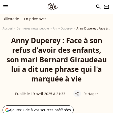
menu
search
newsletter
Billetterie
En privé avec
Accueil
Dernières news people
Anny Duperey
Anny Duperey : Face à son refus d'avoir des enfants, son mari Bernard Giraudeau lui a dit une phrase qui l'a marquée à vie
Anny Duperey : Face à son
refus d'avoir des enfants,
son mari Bernard Giraudeau
lui a dit une phrase qui l'a
marquée à vie
Publié le 19 avril 2025 à 21:33
Partager
share
Ajoutez Ode à vos sources préférées