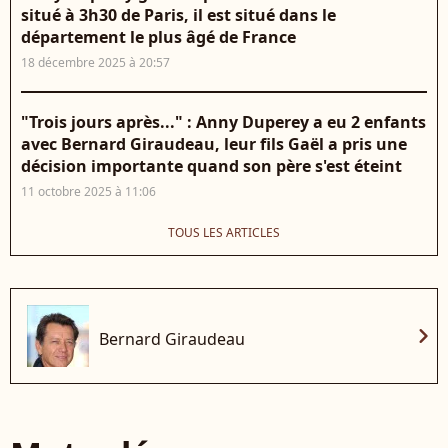
situé à 3h30 de Paris, il est situé dans le
département le plus âgé de France
18 décembre 2025 à 20:57
"Trois jours après..." : Anny Duperey a eu 2 enfants
avec Bernard Giraudeau, leur fils Gaël a pris une
décision importante quand son père s'est éteint
11 octobre 2025 à 11:06
TOUS LES ARTICLES
chevron_right
Bernard Giraudeau