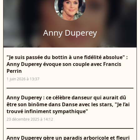
Anny Duperey
"Je suis passée du bottin à une fidélité absolue" :
Anny Duperey évoque son couple avec Francis
Perrin
1 juin 2026 à 13:37
Anny Duperey : ce célèbre danseur qui aurait dû
être son binôme dans Danse avec les stars, "Je l’ai
trouvé infiniment sympathique"
23 décembre 2025 à 14:12
Anny Duperey gère un paradis arboricole et fleuri