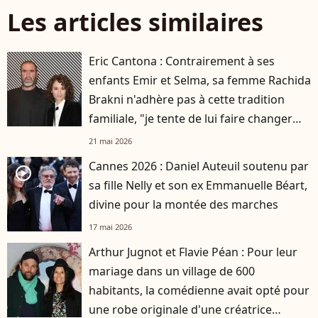
Les articles similaires
Eric Cantona : Contrairement à ses
enfants Emir et Selma, sa femme Rachida
Brakni n'adhère pas à cette tradition
familiale, "je tente de lui faire changer
d'avis"
21 mai 2026
Cannes 2026 : Daniel Auteuil soutenu par
player2
sa fille Nelly et son ex Emmanuelle Béart,
divine pour la montée des marches
17 mai 2026
Arthur Jugnot et Flavie Péan : Pour leur
mariage dans un village de 600
habitants, la comédienne avait opté pour
une robe originale d'une créatrice