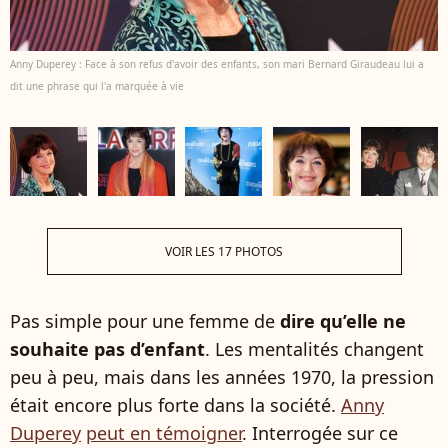
Anny Duperey : Face à son refus d'avoir des enfants, son mari Bernard Giraudeau lui a
dit une phrase qui l'a marquée à vie
VOIR LES 17 PHOTOS
Pas simple pour une femme de
dire qu’elle ne
souhaite pas d’enfant
. Les mentalités changent
peu à peu, mais dans les années 1970, la pression
était encore plus forte dans la société.
Anny
Duperey
peut en témoigner
. Interrogée sur ce