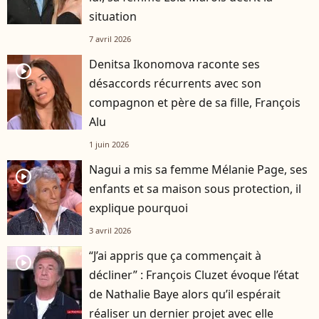
situation
7 avril 2026
Denitsa Ikonomova raconte ses
player2
désaccords récurrents avec son
compagnon et père de sa fille, François
Alu
1 juin 2026
Nagui a mis sa femme Mélanie Page, ses
player2
enfants et sa maison sous protection, il
explique pourquoi
3 avril 2026
“J’ai appris que ça commençait à
player2
décliner” : François Cluzet évoque l’état
de Nathalie Baye alors qu’il espérait
réaliser un dernier projet avec elle