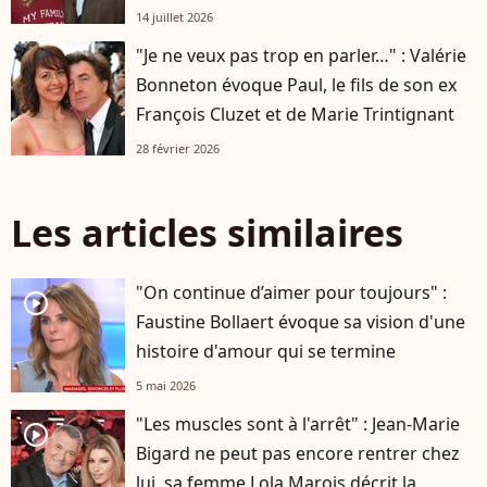
14 juillet 2026
"Je ne veux pas trop en parler…" : Valérie
Bonneton évoque Paul, le fils de son ex
François Cluzet et de Marie Trintignant
28 février 2026
Les articles similaires
"On continue d’aimer pour toujours" :
player2
Faustine Bollaert évoque sa vision d'une
histoire d'amour qui se termine
5 mai 2026
"Les muscles sont à l'arrêt" : Jean-Marie
player2
Bigard ne peut pas encore rentrer chez
lui, sa femme Lola Marois décrit la