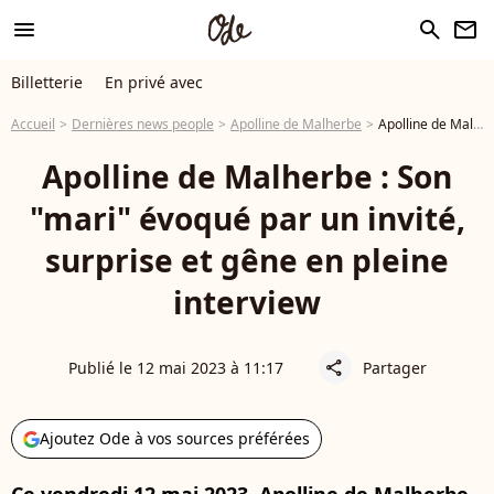
menu
search
newsletter
Billetterie
En privé avec
Accueil
Dernières news people
Apolline de Malherbe
Apolline de Malherbe : Son "mari" évoqué par un invité, surprise et gêne en pleine interview
Apolline de Malherbe : Son
"mari" évoqué par un invité,
surprise et gêne en pleine
interview
Publié le 12 mai 2023 à 11:17
Partager
share
Ajoutez Ode à vos sources préférées