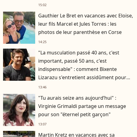
15:02
Gauthier Le Bret en vacances avec Eloïse,
leur fils Marcel et Jules Torres : les
photos de leur parenthèse en Corse
14:25
"La musculation passé 40 ans, c'est
important, passé 50 ans, c'est
indispensable" : comment Bixente
Lizarazu s'entretient assidûment pour
rester musclé à 56 ans ?
13:46
"Tu aurais seize ans aujourd’hui" :
Virginie Grimaldi partage un message
pour son "éternel petit garçon"
13:07
Martin Kretz en vacances avec sa