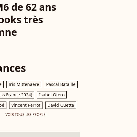
M6 de 62 ans
ooks très
onne
ances
e
Iris Mittenaere
Pascal Bataille
iss France 2024)
Isabel Otero
pé
Vincent Perrot
David Guetta
VOIR TOUS LES PEOPLE