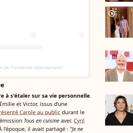
player2
ée par Purepeople (@purepeople)
ée
 à s'étaler sur sa vie personnelle
.
, Émilie et Victor, issus d’une
résenté Carole au public
durant le
l’émission
Tous en cuisine
avec
Cyril
’époque, il avait partagé :
"Je ne