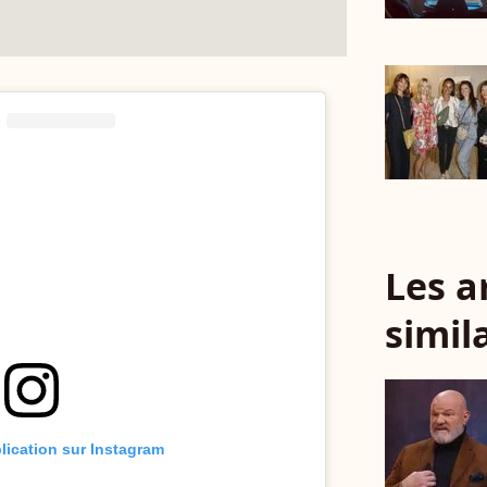
Les a
simil
blication sur Instagram