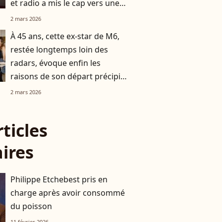
et radio a mis le cap vers une
destination chic et prisée
2 mars 2026
À 45 ans, cette ex-star de M6,
restée longtemps loin des
radars, évoque enfin les
raisons de son départ précipité
de la télévision
2 mars 2026
rticles
aires
Philippe Etchebest pris en
charge après avoir consommé
du poisson
11 février 2026