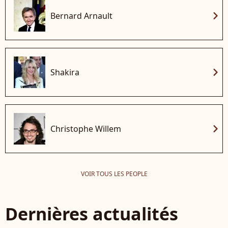
chevron_right
Bernard Arnault
chevron_right
Shakira
chevron_right
Christophe Willem
VOIR TOUS LES PEOPLE
Dernières actualités