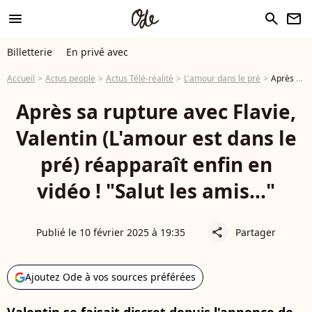
menu
search
newsletter
Billetterie
En privé avec
Accueil
Actus people
Actus Télé-réalité
L'amour dans le pré
Après sa rupture avec Flavie, Valentin (L'amour est dans le pré) réapparaît enfin en vidéo ! "Salut les amis..."
Après sa rupture avec Flavie,
Valentin (L'amour est dans le
pré) réapparaît enfin en
vidéo ! "Salut les amis..."
Publié le 10 février 2025 à 19:35
Partager
share
Ajoutez Ode à vos sources préférées