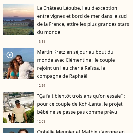
La Château Léoube, lieu d'exception
entre vignes et bord de mer dans le sud
de la France, attire les plus grandes stars
du monde
13:11
Martin Kretz en séjour au bout du
player2
monde avec Clémentine : le couple
rejoint un lieu cher à Raïssa, la
compagne de Raphaël
12:39
"Ça fait bientôt trois ans qu'on essaie" :
pour ce couple de Koh-Lanta, le projet
bébé ne se passe pas comme prévu
12:08
Ophélie Meunier et Mathieu Vergne en