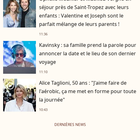
séjour près de Saint-Tropez avec leurs
enfants : Valentine et Joseph sont le
parfait mélange de leurs parents !
11:36
Kavinsky : sa famille prend la parole pour
annoncer la date et le lieu de son dernier
voyage
11:10
Alice Taglioni, 50 ans : "J'aime faire de
player2
l'aérobic, ça me met en forme pour toute
la journée"
10:43
DERNIÈRES NEWS