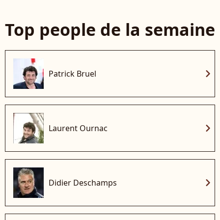
Top people de la semaine
chevron_right
Patrick Bruel
chevron_right
Laurent Ournac
chevron_right
Didier Deschamps