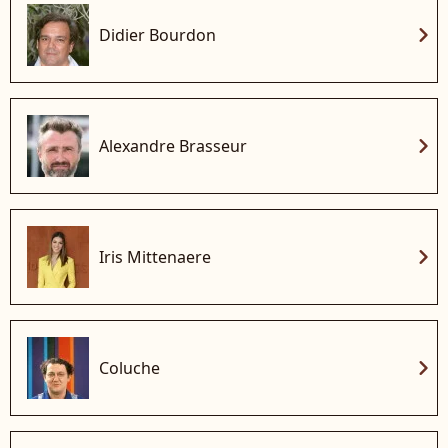
chevron_right
Didier Bourdon
chevron_right
Alexandre Brasseur
chevron_right
Iris Mittenaere
chevron_right
Coluche