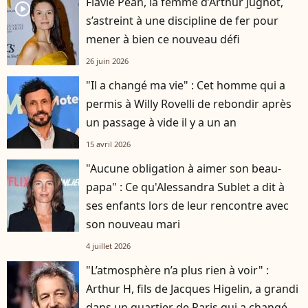
Flavie Péan, la femme d’Arthur Jugnot,
player2
s’astreint à une discipline de fer pour
mener à bien ce nouveau défi
26 juin 2026
"Il a changé ma vie" : Cet homme qui a
permis à Willy Rovelli de rebondir après
un passage à vide il y a un an
15 avril 2026
"Aucune obligation à aimer son beau-
papa" : Ce qu'Alessandra Sublet a dit à
ses enfants lors de leur rencontre avec
son nouveau mari
4 juillet 2026
"L’atmosphère n’a plus rien à voir" :
Arthur H, fils de Jacques Higelin, a grandi
dans un quartier de Paris qui a changé