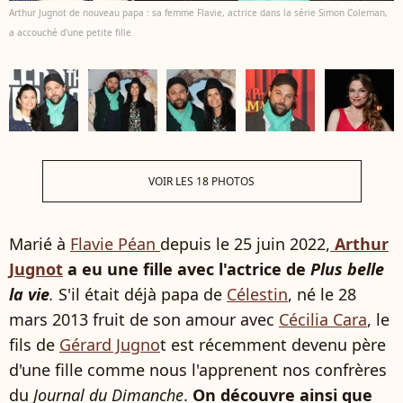
Arthur Jugnot de nouveau papa : sa femme Flavie, actrice dans la série Simon Coleman,
a accouché d'une petite fille
VOIR LES 18 PHOTOS
Marié à
Flavie Péan
depuis le 25 juin 2022,
Arthur
Jugnot
a eu une fille avec l'actrice de
Plus belle
la vie
.
S'il était déjà papa de
Célestin
, né le 28
mars 2013 fruit de son amour avec
Cécilia Cara
, le
fils de
Gérard Jugno
t est récemment devenu père
d'une fille comme nous l'apprenent nos confrères
du
Journal du Dimanche
.
On découvre ainsi que