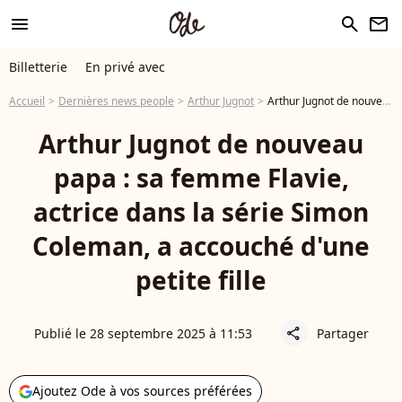
menu
search
newsletter
Billetterie
En privé avec
Accueil
Dernières news people
Arthur Jugnot
Arthur Jugnot de nouveau papa : sa femme Flavie, actrice dans la série Simon Coleman, a accouché d'une petite fille
Arthur Jugnot de nouveau
papa : sa femme Flavie,
actrice dans la série Simon
Coleman, a accouché d'une
petite fille
Publié le 28 septembre 2025 à 11:53
Partager
share
Ajoutez Ode à vos sources préférées