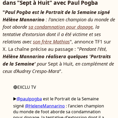
dans "Sept à Huit" avec Paul Pogba
"
Paul Pogba est le Portrait de la Semaine signé
Hélène Mannarino
: l'ancien champion du monde de
foot aborde
sa condamnation pour dopage
, la
tentative d'extorsion dont il a été victime et ses
relations avec
son frère Mathias
", annonce TF1 sur
X. La chaîne précise au passage : "
Pendant l'été,
Hélène Mannarino réalisera quelques 'Portraits
de la Semaine'
pour
Sept à Huit
, en complément de
ceux d’Audrey Crespo-Mara
".
🔴EXCLU TV
▶️
@paulpogba
est le Portrait de la Semaine
signé
@HeleneMannarino
: l'ancien champion
du monde de foot aborde sa condamnation
pour dopage, la tentative d'extorsion dont il a