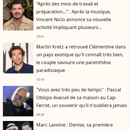
“Après des mois de travail et
préparation…” : Après la musique,
Vincent Niclo annonce sa nouvelle
activité impliquant plusieurs
personnalités
10:41
Martin Kretz a retrouvé Clémentine dans
un pays exotique qu'il connaît très bien,
le couple savoure une parenthèse
paradisiaque
10:10
"Vous avez très peu de temps" : Pascal
Obispo évacué de sa maison au Cap-
Ferret, un souvenir qu'il n'oubliera jamais
09:26
Marc Lavoine : Denise, sa première