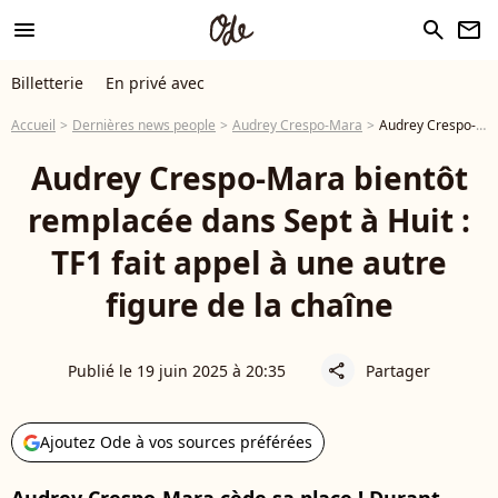
menu
search
newsletter
Billetterie
En privé avec
Accueil
Dernières news people
Audrey Crespo-Mara
Audrey Crespo-Mara bientôt remplacée dans Sept à Huit : TF1 fait appel à une autre figure de la chaîne
Audrey Crespo-Mara bientôt
remplacée dans Sept à Huit :
TF1 fait appel à une autre
figure de la chaîne
Publié le 19 juin 2025 à 20:35
Partager
share
Ajoutez Ode à vos sources préférées