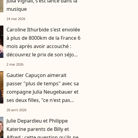
Julia Vignali, s'est lancé dans la
musique
24 mai 2026
Caroline Ithurbide s'est envolée
à plus de 8000km de la France 6
mois après avoir accouché :
découvrez le prix de son séjour
paradisiaque
2 mai 2026
Gautier Capuçon aimerait
passer "plus de temps" avec sa
compagne Julia Neugebauer et
ses deux filles, "ce n'est pas
facile"
28 avril 2026
Julie Depardieu et Philippe
Katerine parents de Billy et
Alfred : cette question qu'ils ne