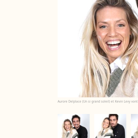
Aurore Delplace (Un si grand soleil) et Kevin Levy vont