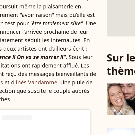
oursuit même la plaisanterie en
rement "avoir raison" mais qu’elle est
un test pour
"être totalement sûre".
Une
nnoncer l’arrivée prochaine de leur
atement séduit les internautes. En
 deux artistes ont d’ailleurs écrit :
Sur 
ce !! On va se marrer !!".
Sous leur
citations ont rapidement afflué. Les
thèm
t reçu des messages bienveillants de
es
et d'
Inès Vandamme
. Une pluie de
fection que suscite le couple auprès
ches.