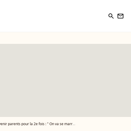
search
newsletter
r parents pour la 2e fois : " On va se marrer !"