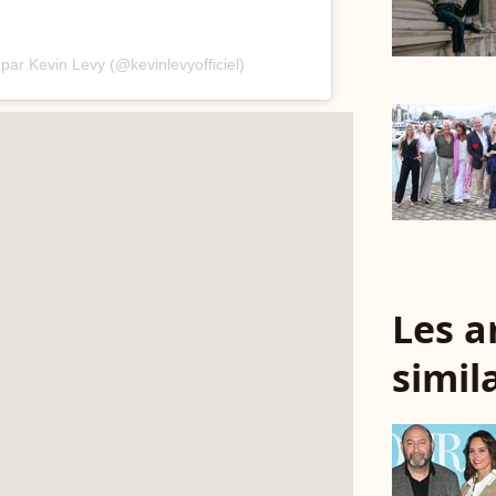
par Kevin Levy (@kevinlevyofficiel)
Les a
simil