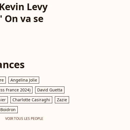
 Kevin Levy
" On va se
ances
re
Angelina Jolie
iss France 2024)
David Guetta
ier
Charlotte Casiraghi
Zazie
Boidron
VOIR TOUS LES PEOPLE