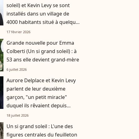
soleil) et Kevin Levy se sont
installés dans un village de
4000 habitants situé à quelques
kilomètre de la métropole la
17 février 2026
plus attractive de France
Grande nouvelle pour Emma
Colberti (Un si grand soleil) : à
53 ans elle devient grand-mère
6 juillet 2026
Aurore Delplace et Kevin Levy
parlent de leur deuxième
garçon, "un petit miracle"
duquel ils rêvaient depuis
longtemps
18 juillet 2026
Un si grand soleil : L'une des
figures centrales du feuilleton