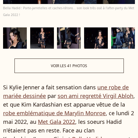
Bella Hadid : Porte-jarretelles et caches-tétons... son look très osé à l'after-party du Met
Gala 2022 !
VOIR LES 41 PHOTOS
Si Kylie Jenner a fait sensation dans
une robe de
mariée dessinée
par
son ami regretté Virgil Abloh
,
et que Kim Kardashian est apparue vêtue de la
robe emblématique de Marylin Monroe
, ce lundi 2
mai 2022, au
Met Gala 2022
, les soeurs Hadid
n'étaient pas en reste. Face au clan