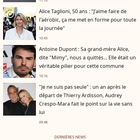
11:10
Alice Taglioni, 50 ans : "J'aime faire de
player2
l'aérobic, ça me met en forme pour toute
la journée"
10:43
Antoine Dupont : Sa grand-mère Alice,
dite "Mimy", nous a quittés... Elle était un
véritable pilier pour cette commune
10:16
"Je ne suis pas seule" : un an après le
départ de Thierry Ardisson, Audrey
Crespo-Mara fait le point sur la vie sans
lui
09:48
DERNIÈRES NEWS