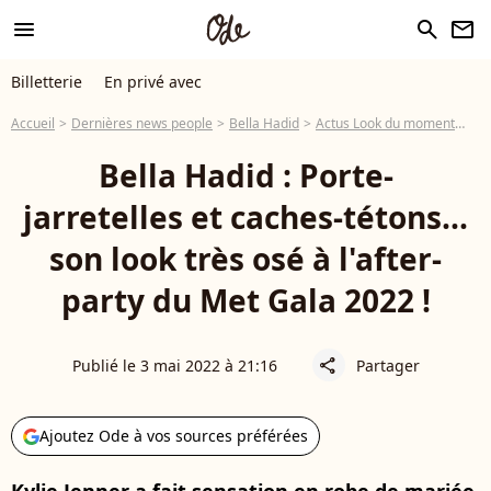
menu
search
newsletter
Billetterie
En privé avec
Accueil
Dernières news people
Bella Hadid
Actus Look du moment
Bel
Bella Hadid : Porte-
jarretelles et caches-tétons...
son look très osé à l'after-
party du Met Gala 2022 !
Publié le 3 mai 2022 à 21:16
Partager
share
Ajoutez Ode à vos sources préférées