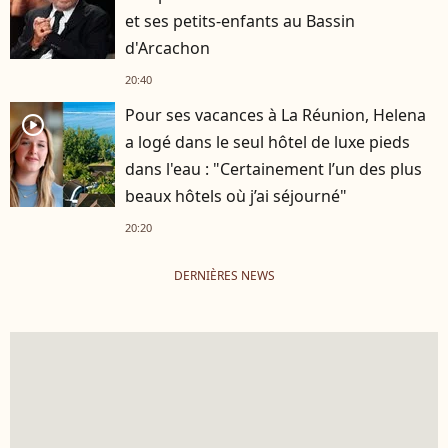
et ses petits-enfants au Bassin
d'Arcachon
20:40
Pour ses vacances à La Réunion, Helena
player2
a logé dans le seul hôtel de luxe pieds
dans l'eau : "Certainement l’un des plus
beaux hôtels où j’ai séjourné"
20:20
DERNIÈRES NEWS