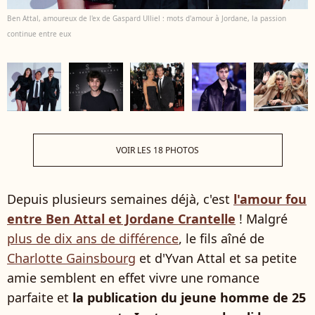
Ben Attal, amoureux de l'ex de Gaspard Ulliel : mots d'amour à Jordane, la passion
continue entre eux
VOIR LES 18 PHOTOS
Depuis plusieurs semaines déjà, c'est
l'amour fou
entre Ben Attal et Jordane Crantelle
! Malgré
plus de dix ans de différence
, le fils aîné de
Charlotte Gainsbourg
et d'Yvan Attal et sa petite
amie semblent en effet vivre une romance
parfaite et
la publication du jeune homme de 25