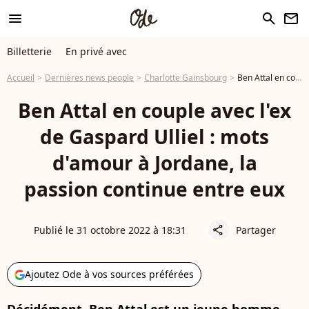
menu
search
newsletter
Billetterie
En privé avec
Accueil
Dernières news people
Charlotte Gainsbourg
Ben Attal en couple avec l'ex de Gaspard Ulliel : mots d'amour à Jordane, la passion continue entre eux
Ben Attal en couple avec l'ex
de Gaspard Ulliel : mots
d'amour à Jordane, la
passion continue entre eux
Publié le 31 octobre 2022 à 18:31
Partager
share
Ajoutez Ode à vos sources préférées