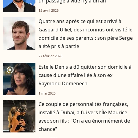
un passage à vide il y a un an
15 avril 2026
Quatre ans après ce qui est arrivé à
Gaspard Ulliel, des inconnus ont visité le
domicile de ses parents : son père Serge
a été pris à partie
27 février 2026
Estelle Denis a dû quitter son domicile à
player2
cause d'une affaire liée à son ex
Raymond Domenech
1 mai 2026
Ce couple de personnalités françaises,
installé à Dubaï, a fui vers l’Île Maurice
avec son fils : "On a eu énormément de
chance"