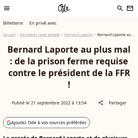
menu
search
newsletter
Billetterie
En privé avec
Accueil
Dernières news people
Bernard Laporte
Bernard Laporte au plus mal : de la prison ferme requise contre le président de la FFR !
Bernard Laporte au plus mal
: de la prison ferme requise
contre le président de la FFR
!
Publié le 21 septembre 2022 à 13:54
Partager
share
Ajoutez Ode à vos sources préférées