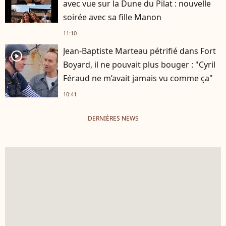
avec vue sur la Dune du Pilat : nouvelle
soirée avec sa fille Manon
11:10
Jean-Baptiste Marteau pétrifié dans Fort
player2
Boyard, il ne pouvait plus bouger : "Cyril
Féraud ne m’avait jamais vu comme ça"
10:41
DERNIÈRES NEWS