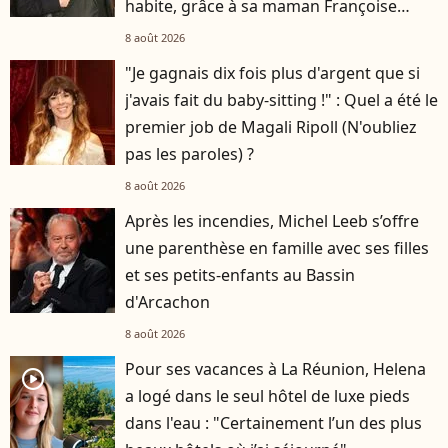
habite, grâce à sa maman Françoise
Hardy
8 août 2026
"Je gagnais dix fois plus d'argent que si
j'avais fait du baby-sitting !" : Quel a été le
premier job de Magali Ripoll (N'oubliez
pas les paroles) ?
8 août 2026
Après les incendies, Michel Leeb s’offre
une parenthèse en famille avec ses filles
et ses petits-enfants au Bassin
d'Arcachon
8 août 2026
Pour ses vacances à La Réunion, Helena
player2
a logé dans le seul hôtel de luxe pieds
dans l'eau : "Certainement l’un des plus