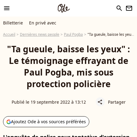
menu
search
newsletter
Billetterie
En privé avec
Accueil
Dernières news people
Paul Pogba
"Ta gueule, baisse les yeux" : Le témoignage effrayant de Paul Pogba, mis sous protection policière
"Ta gueule, baisse les yeux" :
Le témoignage effrayant de
Paul Pogba, mis sous
protection policière
Publié le 19 septembre 2022 à 13:12
Partager
share
Ajoutez Ode à vos sources préférées