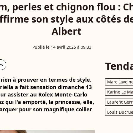
m, perles et chignon flou : C
firme son style aux côtés d
Albert
Publié le 14 avril 2025 à 09:33
Tend
es
rien à prouver en termes de style.
Marc Lavoin
iella a fait sensation dimanche 13
Karine Le M
our assister au Rolex Monte-Carlo
z qui l'a emporté, la princesse, elle,
Laurent Gerr
marquer pour son magnifique collier
Louis Ducrue