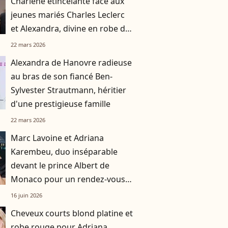
Charlene étincelante face aux
jeunes mariés Charles Leclerc
et Alexandra, divine en robe de
satin rose
22 mars 2026
Alexandra de Hanovre radieuse
au bras de son fiancé Ben-
Sylvester Strautmann, héritier
d'une prestigieuse famille
22 mars 2026
Marc Lavoine et Adriana
Karembeu, duo inséparable
devant le prince Albert de
Monaco pour un rendez-vous
iconique
16 juin 2026
Cheveux courts blond platine et
robe rouge pour Adriana