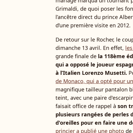
mariage marqua un tournant pu
Grimaldi, de quoi poser les fon
l’ancêtre direct du prince Alber
d’une première visite en 2012.
De retour sur le Rocher, le co
dimanche 13 avril. En effet,
le
grande finale de
la 118ème éd
qui a opposé le joueur espagn
à l’Italien Lorenzo Musetti.
P
de Monaco, qui a opté pour un
magnifique tailleur pantalon b
teint, avec une paire d'escarpi
faisait office de rappel à
son t
plusieurs rangées de perles 
d'oreilles pour en faire une 
princier a publié une photo
de 