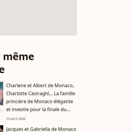
le même
e
Charlene et Albert de Monaco,
Charlotte Casiraghi... La famille
princière de Monaco élégante
et investie pour la finale du
Rolex Monte-Carlo Masters
13 avril 2026
Jacques et Gabriella de Monaco