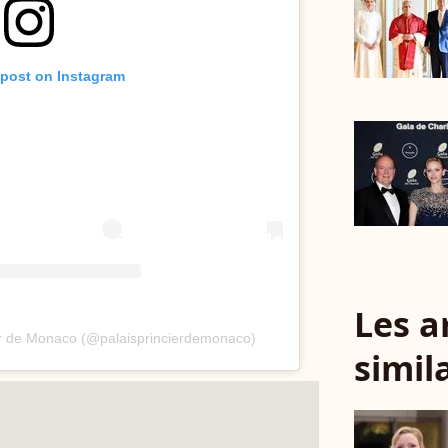
 post on Instagram
Les a
ier de Monaco (@palaisprincierdemonaco)
simil