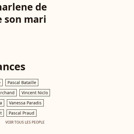
harlene de
e son mari
ances
e
Pascal Bataille
archand
Vincent Niclo
a
Vanessa Paradis
t
Pascal Praud
VOIR TOUS LES PEOPLE