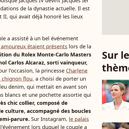
isque Jacques IV devint Jacques Ier
dations de la dynastie actuelle. Il est
t II, qui avait déjà honoré les lieux
uple a assisté à un bel événement
s amoureux étaient présents
lors de la
Sur 
ition du Rolex Monte-Carlo Masters
ol Carlos Alcaraz, sorti vainqueur,
thèm
our l'occasion, la princesse
Charlene
 chignon flou,
a choisi de porter un
leu denim, qui mettait en avant son
ns blancs et une pochette assortie qui
rès chic collier, composé de
de culture, accompagné des boucles
demi-parure.
Sur Instagram,
le palais
l'événement lors duquel le couple a