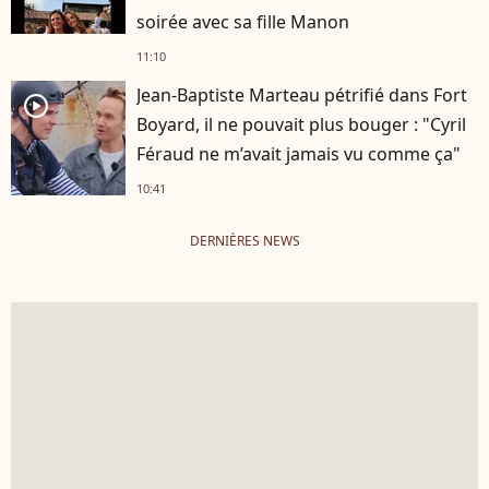
soirée avec sa fille Manon
11:10
Jean-Baptiste Marteau pétrifié dans Fort
player2
Boyard, il ne pouvait plus bouger : "Cyril
Féraud ne m’avait jamais vu comme ça"
10:41
DERNIÈRES NEWS