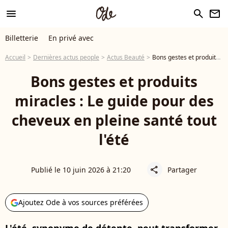
menu
search
newsletter
Billetterie
En privé avec
Accueil
Dernières actus people
Actus Beauté
Bons gestes et produits miracles : Le guide pour des cheveux en pleine santé tout l'été
Bons gestes et produits
miracles : Le guide pour des
cheveux en pleine santé tout
l'été
Publié le 10 juin 2026 à 21:20
Partager
share
Ajoutez Ode à vos sources préférées