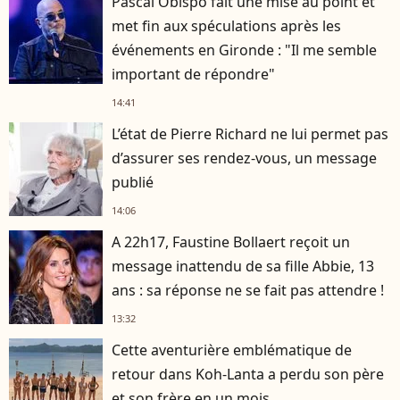
Pascal Obispo fait une mise au point et
met fin aux spéculations après les
événements en Gironde : "Il me semble
important de répondre"
14:41
L’état de Pierre Richard ne lui permet pas
d’assurer ses rendez-vous, un message
publié
14:06
A 22h17, Faustine Bollaert reçoit un
message inattendu de sa fille Abbie, 13
ans : sa réponse ne se fait pas attendre !
13:32
Cette aventurière emblématique de
retour dans Koh-Lanta a perdu son père
et son frère en un mois