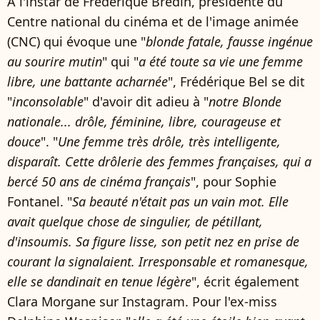
À l'instar de Frédérique Bredin, présidente du
Centre national du cinéma et de l'image animée
(CNC) qui évoque une "
blonde fatale, fausse ingénue
au sourire mutin
" qui "
a été toute sa vie une femme
libre, une battante acharnée
", Frédérique Bel se dit
"
inconsolable
" d'avoir dit adieu à "
notre Blonde
nationale... drôle, féminine, libre, courageuse et
douce
". "
Une femme très drôle, très intelligente,
disparaît. Cette drôlerie des femmes françaises, qui a
bercé 50 ans de cinéma français
", pour Sophie
Fontanel. "
Sa beauté n'était pas un vain mot. Elle
avait quelque chose de singulier, de pétillant,
d'insoumis. Sa figure lisse, son petit nez en prise de
courant la signalaient. Irresponsable et romanesque,
elle se dandinait en tenue légère
", écrit également
Clara Morgane sur Instagram. Pour l'ex-miss