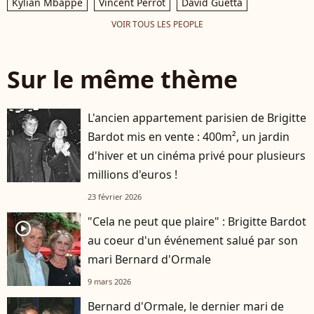
Kylian Mbappé
Vincent Perrot
David Guetta
VOIR TOUS LES PEOPLE
Sur le même thème
L'ancien appartement parisien de Brigitte
Bardot mis en vente : 400m², un jardin
d'hiver et un cinéma privé pour plusieurs
millions d'euros !
23 février 2026
"Cela ne peut que plaire" : Brigitte Bardot
player2
au coeur d'un événement salué par son
mari Bernard d'Ormale
9 mars 2026
Bernard d'Ormale, le dernier mari de