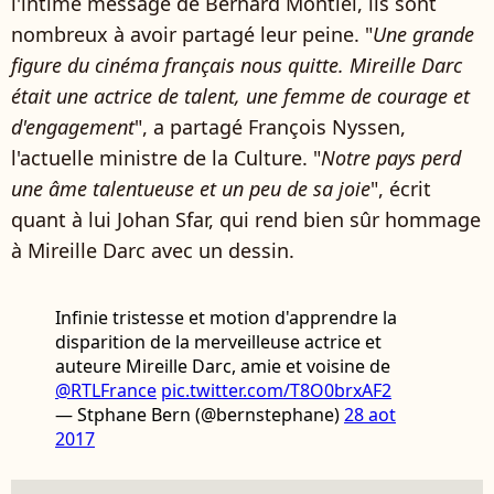
l'intime message de Bernard Montiel, ils sont
nombreux à avoir partagé leur peine. "
Une grande
figure du cinéma français nous quitte. Mireille Darc
était une actrice de talent, une femme de courage et
d'engagement
", a partagé François Nyssen,
l'actuelle ministre de la Culture. "
Notre pays perd
une âme talentueuse et un peu de sa joie
", écrit
quant à lui Johan Sfar, qui rend bien sûr hommage
à Mireille Darc avec un dessin.
Infinie tristesse et motion d'apprendre la
disparition de la merveilleuse actrice et
auteure Mireille Darc, amie et voisine de
@RTLFrance
pic.twitter.com/T8O0brxAF2
— Stphane Bern (@bernstephane)
28 aot
2017