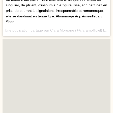
singulier, de ptillant, d'insoumis. Sa figure lisse, son petit nez en
prise de courant la signalaient. Irresponsable et romanesque,
elle se dandinait en tenue lgre. #hommage #rip #mireilledarc
#icon
Une publication partage par Clara Morgane (@claramofficiel) le
28 