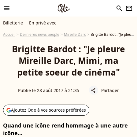
menu
search
newsletter
Billetterie
En privé avec
Accueil
Dernières news people
Mireille Darc
Brigitte Bardot : "Je pleure Mireille Darc, Mimi, ma petite soeur de cinéma"
Brigitte Bardot : "Je pleure
Mireille Darc, Mimi, ma
petite soeur de cinéma"
Publié le 28 août 2017 à 21:35
Partager
share
Ajoutez Ode à vos sources préférées
Quand une icône rend hommage à une autre
icône...