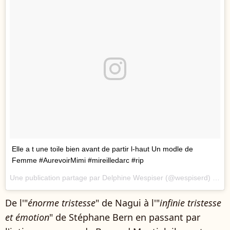
Elle a t une toile bien avant de partir l-haut Un modle de
Femme #AurevoirMimi #mireilledarc #rip
Une publication partage par Delphine Wespiser (@wespiserd) le
28
De l'"
énorme tristesse
" de Nagui à l'"
infinie tristesse
et émotion
" de Stéphane Bern en passant par