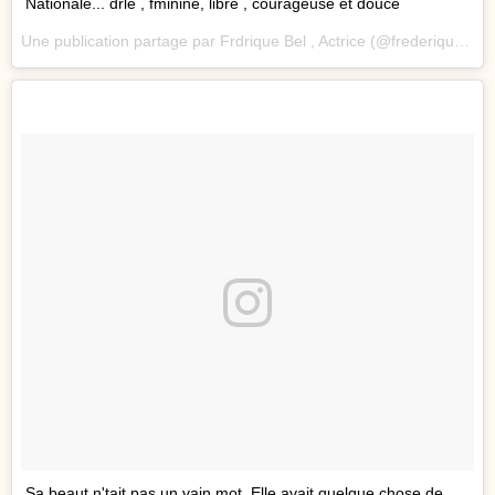
Nationale... drle , fminine, libre , courageuse et douce
Une publication partage par Frdrique Bel , Actrice (@frederiquebel_) le
Sa beaut n'tait pas un vain mot. Elle avait quelque chose de