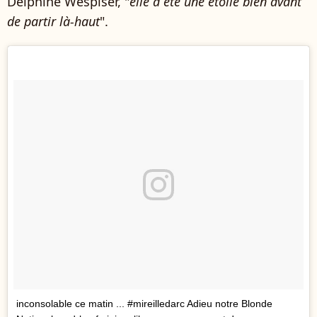
Delphine Wespiser, "
elle a été une étoile bien avant
de partir là-haut
".
inconsolable ce matin ... #mireilledarc Adieu notre Blonde