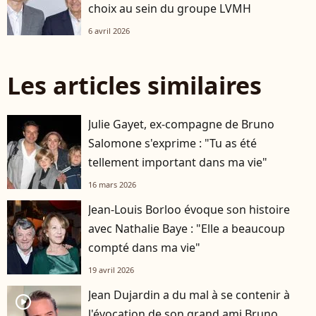
choix au sein du groupe LVMH
6 avril 2026
Les articles similaires
Julie Gayet, ex-compagne de Bruno
Salomone s'exprime : "Tu as été
tellement important dans ma vie"
16 mars 2026
Jean-Louis Borloo évoque son histoire
avec Nathalie Baye : "Elle a beaucoup
compté dans ma vie"
19 avril 2026
Jean Dujardin a du mal à se contenir à
player2
l'évocation de son grand ami Bruno