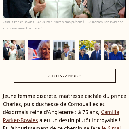
Camilla Parker-Bowles : Son ex-mari Andrew trop présent à Buckingham, son invitation
au couronnement fait jaser !
VOIR LES 22 PHOTOS
Jeune femme discrète, maîtresse cachée du prince
Charles, puis duchesse de Cornouailles et
désormais reine d'Angleterre : à 75 ans,
Camilla
Parker-Bowles
a eu un destin plutôt incroyable !
Et l'aboutissement de ce chemin se fera
le 6 mai