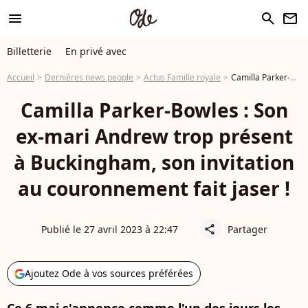
menu
search
newsletter
Billetterie
En privé avec
Accueil
Dernières news people
Actus Famille royale
Camilla Parker-Bowles : Son ex-mari Andrew trop présent à Buckingham, son invitation au couronnement fait jaser !
Camilla Parker-Bowles : Son
ex-mari Andrew trop présent
à Buckingham, son invitation
au couronnement fait jaser !
Publié le 27 avril 2023 à 22:47
Partager
share
Ajoutez Ode à vos sources préférées