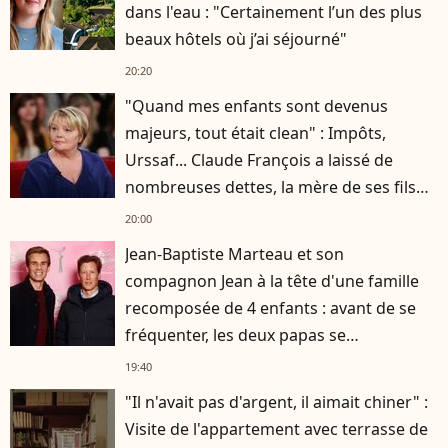
dans l'eau : "Certainement l’un des plus
beaux hôtels où j’ai séjourné"
20:20
"Quand mes enfants sont devenus
majeurs, tout était clean" : Impôts,
Urssaf... Claude François a laissé de
nombreuses dettes, la mère de ses fils
s'est occupée de tout
20:00
Jean-Baptiste Marteau et son
compagnon Jean à la tête d'une famille
recomposée de 4 enfants : avant de se
fréquenter, les deux papas se
connaissaient depuis des années
19:40
"Il n'avait pas d'argent, il aimait chiner" :
Visite de l'appartement avec terrasse de