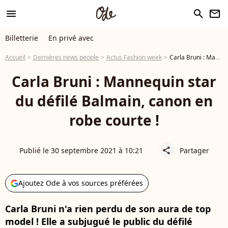
menu
search
newsletter
Billetterie
En privé avec
Accueil
Dernières news people
Actus Fashion week
Carla Bruni : Mannequin star du défilé Balmain, canon en robe courte !
Carla Bruni : Mannequin star
du défilé Balmain, canon en
robe courte !
Publié le 30 septembre 2021 à 10:21
Partager
share
Ajoutez Ode à vos sources préférées
Carla Bruni n'a rien perdu de son aura de top
model ! Elle a subjugué le public du défilé