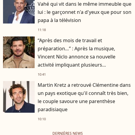
Vahé qui vit dans le même immeuble que
lui : le garçonnet n'a d'yeux que pour son
papa à la télévision
11:18
“Après des mois de travail et
préparation…” : Après la musique,
Vincent Niclo annonce sa nouvelle
activité impliquant plusieurs
personnalités
10:41
Martin Kretz a retrouvé Clémentine dans
un pays exotique qu'il connaît très bien,
le couple savoure une parenthèse
paradisiaque
10:10
DERNIÈRES NEWS