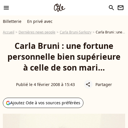
menu
search
newsletter
Billetterie
En privé avec
Accueil
Dernières news people
Carla Bruni-Sarkozy
Carla Bruni : une fortune personnelle bien supérieure à celle de son mari...
Carla Bruni : une fortune
personnelle bien supérieure
à celle de son mari...
Publié le 4 février 2008 à 15:43
Partager
share
Ajoutez Ode à vos sources préférées