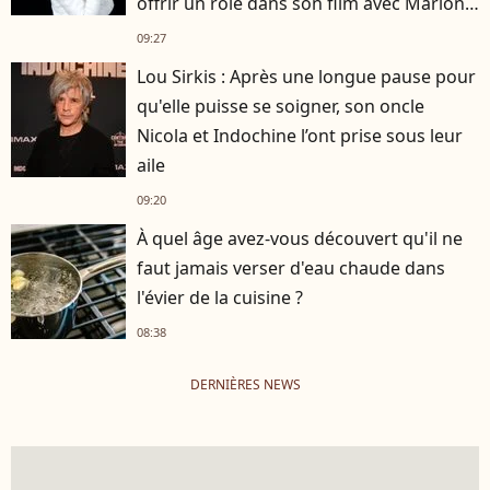
offrir un rôle dans son film avec Marion
Cotillard
09:27
Lou Sirkis : Après une longue pause pour
qu'elle puisse se soigner, son oncle
Nicola et Indochine l’ont prise sous leur
aile
09:20
À quel âge avez-vous découvert qu'il ne
faut jamais verser d'eau chaude dans
l'évier de la cuisine ?
08:38
DERNIÈRES NEWS