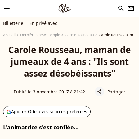
menu
search
newsletter
Billetterie
En privé avec
Accueil
Dernières news people
Carole Rousseau
Carole Rousseau, maman de jumeaux de 4 ans : "Ils sont assez désobéissants"
Carole Rousseau, maman de
jumeaux de 4 ans : "Ils sont
assez désobéissants"
Publié le 3 novembre 2017 à 21:42
Partager
share
Ajoutez Ode à vos sources préférées
L'animatrice s'est confiée...