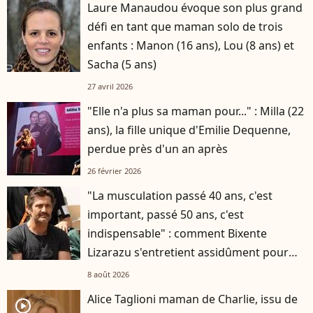
Laure Manaudou évoque son plus grand
défi en tant que maman solo de trois
enfants : Manon (16 ans), Lou (8 ans) et
Sacha (5 ans)
27 avril 2026
"Elle n'a plus sa maman pour..." : Milla (22
ans), la fille unique d'Emilie Dequenne,
perdue près d'un an après
26 février 2026
"La musculation passé 40 ans, c'est
important, passé 50 ans, c'est
indispensable" : comment Bixente
Lizarazu s'entretient assidûment pour
rester musclé à 56 ans ?
8 août 2026
Alice Taglioni maman de Charlie, issu de
player2