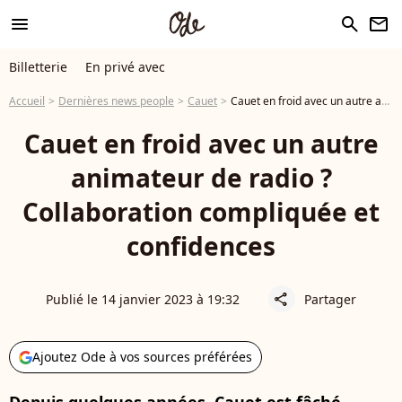
menu
search
newsletter
Billetterie
En privé avec
Accueil
Dernières news people
Cauet
Cauet en froid avec un autre animateur de radio ? Collaboration compliquée et confidences
Cauet en froid avec un autre
animateur de radio ?
Collaboration compliquée et
confidences
Publié le 14 janvier 2023 à 19:32
Partager
share
Ajoutez Ode à vos sources préférées