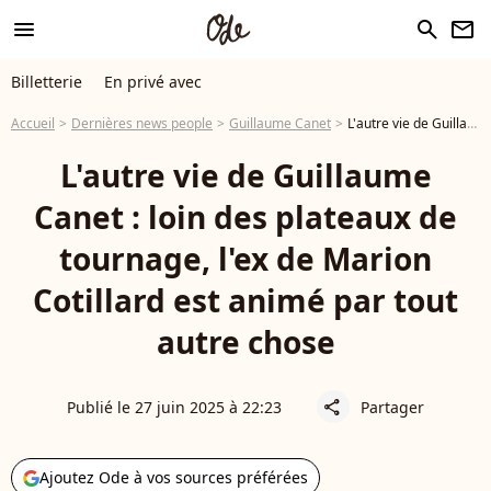
menu
search
newsletter
Billetterie
En privé avec
Accueil
Dernières news people
Guillaume Canet
L'autre vie de Guillaume Canet : loin des plateaux de tournage, l'ex de Marion Cotillard est animé par tout autre chose
L'autre vie de Guillaume
Canet : loin des plateaux de
tournage, l'ex de Marion
Cotillard est animé par tout
autre chose
Publié le 27 juin 2025 à 22:23
Partager
share
Ajoutez Ode à vos sources préférées