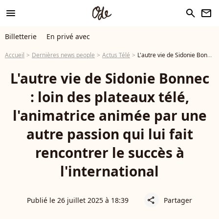
menu
search
newsletter
Billetterie
En privé avec
Accueil
Dernières news people
Actus Télé
L'autre vie de Sidonie Bonnec : loin des plateaux télé, l'animatrice animée par une autre passion qui lui fait rencontrer le succès à l'international
L'autre vie de Sidonie Bonnec
: loin des plateaux télé,
l'animatrice animée par une
autre passion qui lui fait
rencontrer le succès à
l'international
Publié le 26 juillet 2025 à 18:39
Partager
share