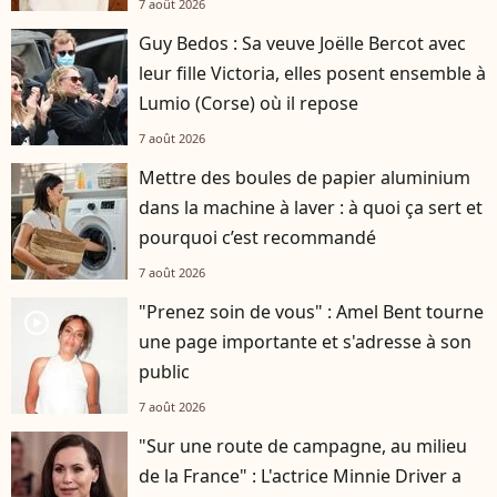
7 août 2026
Guy Bedos : Sa veuve Joëlle Bercot avec
leur fille Victoria, elles posent ensemble à
Lumio (Corse) où il repose
7 août 2026
Mettre des boules de papier aluminium
dans la machine à laver : à quoi ça sert et
pourquoi c’est recommandé
7 août 2026
"Prenez soin de vous" : Amel Bent tourne
player2
une page importante et s'adresse à son
public
7 août 2026
"Sur une route de campagne, au milieu
de la France" : L'actrice Minnie Driver a