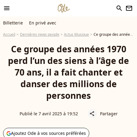
menu
search
newsletter
Billetterie
En privé avec
Accueil
Dernières news people
Actus Musique
Ce groupe des années 1970 perd l’un des siens à l’âge de 70 ans, il a fait chanter et danser des millions de personnes
Ce groupe des années 1970
perd l’un des siens à l’âge de
70 ans, il a fait chanter et
danser des millions de
personnes
Publié le 7 avril 2025 à 19:52
Partager
share
Ajoutez Ode à vos sources préférées