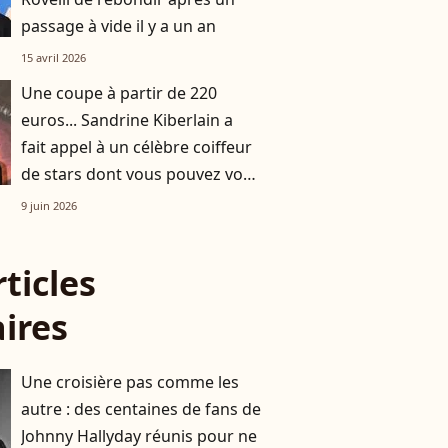
passage à vide il y a un an
15 avril 2026
Une coupe à partir de 220
euros... Sandrine Kiberlain a
fait appel à un célèbre coiffeur
de stars dont vous pouvez vous
offrir les services !
9 juin 2026
rticles
aires
Une croisière pas comme les
autre : des centaines de fans de
Johnny Hallyday réunis pour ne