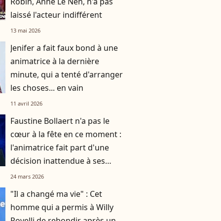
Robin, Anne Le Nen, n'a pas
laissé l'acteur indifférent
13 mai 2026
Jenifer a fait faux bond à une
animatrice à la dernière
minute, qui a tenté d'arranger
les choses... en vain
11 avril 2026
Faustine Bollaert n'a pas le
cœur à la fête en ce moment :
l'animatrice fait part d'une
décision inattendue à ses
abonnés sur les réseaux
24 mars 2026
sociaux
"Il a changé ma vie" : Cet
homme qui a permis à Willy
Rovelli de rebondir après un