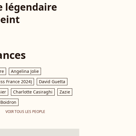
e légendaire
teint
ances
re
Angelina Jolie
iss France 2024)
David Guetta
ier
Charlotte Casiraghi
Zazie
Boidron
VOIR TOUS LES PEOPLE