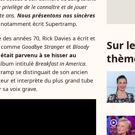
privilège de le connaître et de jouer
te ans.
Nous présentons nos sincères
a notamment écrit Supertramp.
des années 70, Rick Davies a écrit et
Sur 
ue comme
Goodbye Stranger
et
Bloody
thèm
l était parvenu à se hisser au
album intitulé
Breakfast in America
.
tramp se distinguait de son ancien
teur et interprète du plus grand tube
r sa voix grave.
player2