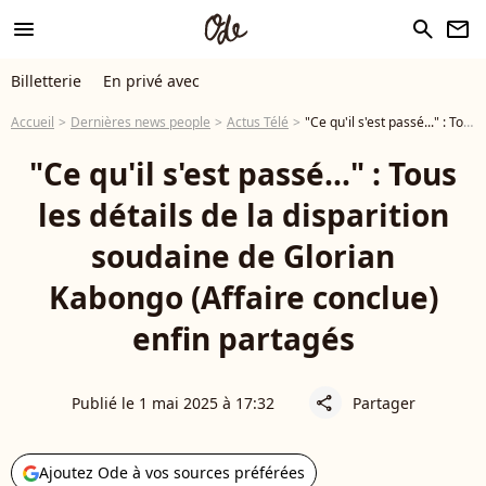
menu
search
newsletter
Billetterie
En privé avec
Accueil
Dernières news people
Actus Télé
"Ce qu'il s'est passé..." : Tous les détails de la disparition soudaine de Glorian Kabongo (Affaire conclue) enfin partagés
"Ce qu'il s'est passé..." : Tous
les détails de la disparition
soudaine de Glorian
Kabongo (Affaire conclue)
enfin partagés
Publié le 1 mai 2025 à 17:32
Partager
share
Ajoutez Ode à vos sources préférées