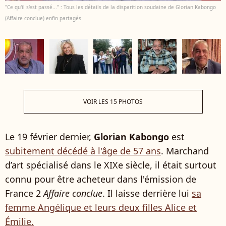
"Ce qu'il s'est passé..." : Tous les détails de la disparition soudaine de Glorian Kabongo
(Affaire conclue) enfin partagés
VOIR LES 15 PHOTOS
Le 19 février dernier,
Glorian Kabongo
est
subitement décédé à l'âge de 57 ans
. Marchand
d’art spécialisé dans le XIXe siècle, il était surtout
connu pour être acheteur dans l'émission de
France 2
Affaire conclue
. Il laisse derrière lui
sa
femme Angélique et leurs deux filles Alice et
Émilie.