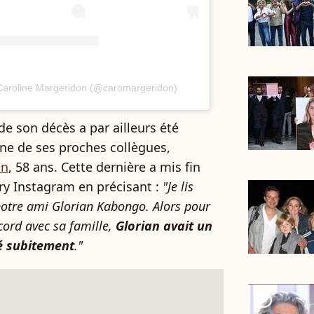
 Caroline Margeridon (@caromargeridon)
e son décès a par ailleurs été
une de ses proches collègues,
on
, 58 ans. Cette dernière a mis fin
ry Instagram en précisant :
"Je lis
notre ami Glorian Kabongo. Alors pour
cord avec sa famille,
Glorian avait un
té subitement
."
player2