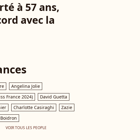
té à 57 ans,
cord avec la
ances
re
Angelina Jolie
iss France 2024)
David Guetta
ier
Charlotte Casiraghi
Zazie
Boidron
VOIR TOUS LES PEOPLE