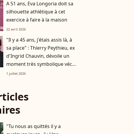
A 51 ans, Eva Longoria doit sa
silhouette athlétique à cet
exercice à faire à la maison
22 avril 2026
"Il y a 45 ans, j'étais assis là, à
sa place" : Thierry Peythieu, ex
d'Ingrid Chauvin, dévoile un
moment très symbolique vécu
avec leur fils Tom, 10 ans
1 juillet 2026
rticles
aires
"Tu nous as quittés il y a