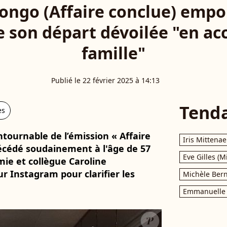
ongo (Affaire conclue) empor
e son départ dévoilée "en ac
famille"
Publié le 22 février 2025 à 14:13
Tend
es
tournable de l’émission « Affaire
Iris Mittenae
décédé soudainement à l'âge de 57
Eve Gilles (M
mie et collègue Caroline
ur Instagram pour clarifier les
Michèle Bern
Emmanuelle 