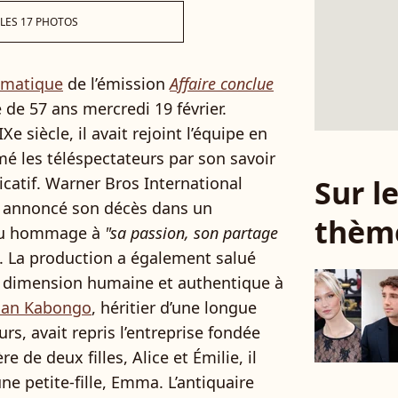
 LES 17 PHOTOS
ématique
de l’émission
Affaire conclue
ge de 57 ans mercredi 19 février.
Xe siècle, il avait rejoint l’équipe en
mé les téléspectateurs par son savoir
atif. Warner Bros International
Sur 
a annoncé son décès dans un
thèm
ndu hommage à
"sa passion, son partage
. La production a également salué
ne dimension humaine et authentique à
ian Kabongo
, héritier d’une longue
rs, avait repris l’entreprise fondée
 de deux filles, Alice et Émilie, il
e petite-fille, Emma. L’antiquaire