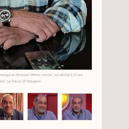
tique de l’émission "Affaire conclue", est décédé à 57 ans.
clue", sur France 2© Instagram