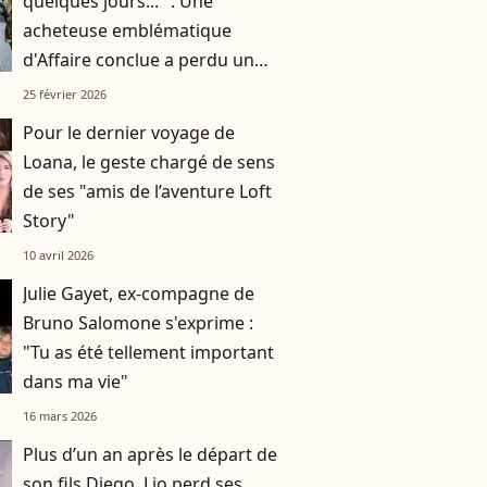
quelques jours..." : Une
acheteuse emblématique
d'Affaire conclue a perdu un
membre de son clan
25 février 2026
Pour le dernier voyage de
Loana, le geste chargé de sens
de ses "amis de l’aventure Loft
Story"
10 avril 2026
Julie Gayet, ex-compagne de
Bruno Salomone s'exprime :
"Tu as été tellement important
dans ma vie"
16 mars 2026
Plus d’un an après le départ de
son fils Diego, Lio perd ses