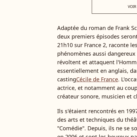
VOIR
Adaptée du roman de Frank Sch
deux premiers épisodes seront d
21h10 sur France 2, raconte le
phénomènes aussi dangereux qu
révoltent et attaquent l'Homme
essentiellement en anglais, d
casting
Cécile de France
. L'occ
actrice, et notamment au coupl
créateur sonore, musicien et 
Ils s'étaient rencontrés en 199
des arts et techniques du théât
"Comédie". Depuis, ils ne se so
en 2006 et sont les heureux par