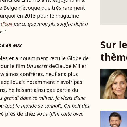
e Belge n'évoque que très rarement
pourquoi en 2013 pour le magazine
 d'eux
parce que mon fils souffre déjà à
e."
Sur 
ce en eux
thèm
ôles et a notamment reçu le Globe de
pour le film
Un secret
deClaude Miller
ew à nos confrères, neuf ans plus
le expliquait notamment n'avoir pas
ris, ne faisant ainsi pas partie du
as grandi dans ce milieu. Je viens d'une
où tout le monde se connaît. On boit des
ivé près de chez vous
(film culte avec