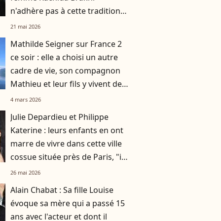
n'adhère pas à cette tradition
familiale, "je tente de lui faire
21 mai 2026
changer d'avis"
Mathilde Seigner sur France 2
ce soir : elle a choisi un autre
cadre de vie, son compagnon
Mathieu et leur fils y vivent des
jours heureux
4 mars 2026
Julie Depardieu et Philippe
Katerine : leurs enfants en ont
marre de vivre dans cette ville
cossue située près de Paris, "il
n'y a que des vieux"
26 mai 2026
Alain Chabat : Sa fille Louise
évoque sa mère qui a passé 15
ans avec l'acteur et dont il