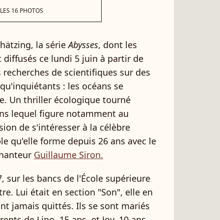
 LES 16 PHOTOS
ätzing, la série
Abysses
, dont les
iffusés ce lundi 5 juin à partir de
s recherches de scientifiques sur des
'inquiétants : les océans se
. Un thriller écologique tourné
ans lequel figure notamment au
asion de s'intéresser à la célèbre
e qu'elle forme depuis 26 ans avec le
chanteur
Guillaume Siron.
7, sur les bancs de l'École supérieure
re. Lui était en section "Son", elle en
nt jamais quittés. Ils se sont mariés
ents de Lino, 15 ans, et Joy, 10 ans.