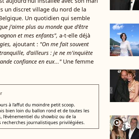
st aujourd'hui installée avec son mari
s un discret village du nord de la
 Belgique. Un quotidien qui semble
n que j'aime plus au monde que d'être
agnon et mes enfants",
a-t-elle déjà
gies,
ajoutant :
"
On me fait souvent
anquille, d'ailleurs : je ne m'inquiète
rande confiance en eux..."
Une femme
r
urs à l’affut du moindre petit scoop.
ais bien loin du ballon rond et de toutes les
s, l’évènementiel du showbiz ou de la
player2
s recherches journalistiques privilégiées.