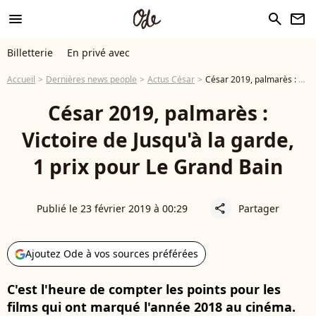
menu
search
newsletter
Billetterie
En privé avec
Accueil
Dernières news people
Actus César
César 2019, palmarès : Victoire de Jusqu'à la garde, 1 prix pour Le Grand Bain
César 2019, palmarès :
Victoire de Jusqu'à la garde,
1 prix pour Le Grand Bain
Publié le 23 février 2019 à 00:29
Partager
share
Ajoutez Ode à vos sources préférées
C'est l'heure de compter les points pour les
films qui ont marqué l'année 2018 au cinéma.