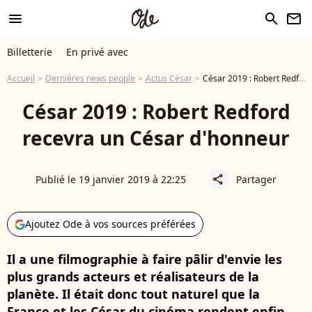
menu
search
newsletter
Billetterie
En privé avec
Accueil
Dernières news people
Actus César
César 2019 : Robert Redford recevra un César d'honneur
César 2019 : Robert Redford
recevra un César d'honneur
Publié le 19 janvier 2019 à 22:25
Partager
share
Ajoutez Ode à vos sources préférées
Il a une filmographie à faire pâlir d'envie les
plus grands acteurs et réalisateurs de la
planète. Il était donc tout naturel que la
France et les César du cinéma rendent enfin