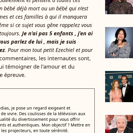
souviennent et pensent à toutes ces
 bébé déjà mort ou un bébé qui n’est
mes et ces familles à qui il manquera
ême si ce sujet vous gêne rappelez vous
 toujours.
Je n’ai pas 5 enfants , j’en ai
ous parlez de lui , mais je suis
ez
. Pour mon tout petit Ezechiel et pour
 commentaires, les internautes sont,
ui témoigner de l'amour et du
se épreuve.
dias, je pose un regard exigeant et
t de vivre. Des coulisses de la télévision aux
alité du divertissement pour vous offrir
ants et authentiques. Mon objectif ? Mettre en
 les projecteurs, en toute sérénité.