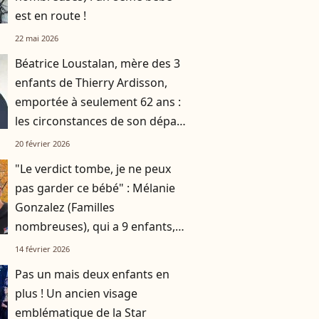
est en route !
22 mai 2026
Béatrice Loustalan, mère des 3
enfants de Thierry Ardisson,
emportée à seulement 62 ans :
les circonstances de son départ
connues
20 février 2026
"Le verdict tombe, je ne peux
pas garder ce bébé" : Mélanie
Gonzalez (Familles
nombreuses), qui a 9 enfants, a
dû arrêter sa dernière
14 février 2026
grossesse
Pas un mais deux enfants en
plus ! Un ancien visage
emblématique de la Star