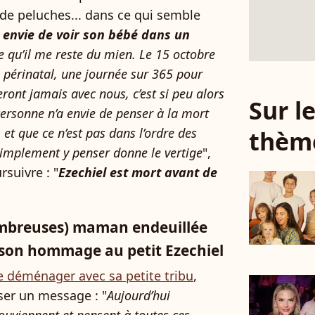
de peluches... dans ce qui semble
 envie de voir son bébé dans un
ge qu’il me reste du mien. Le 15 octobre
l périnatal, une journée sur 365 pour
eront jamais avec nous, c’est si peu alors
Sur 
ersonne n’a envie de penser à la mort
 et que ce n’est pas dans l’ordre des
thèm
simplement y penser donne le vertige
",
rsuivre : "
Ezechiel est mort avant de
nombreuses) maman endeuillée
: son hommage au petit Ezechiel
de déménager avec sa petite tribu
,
sser un message : "
Aujourd’hui