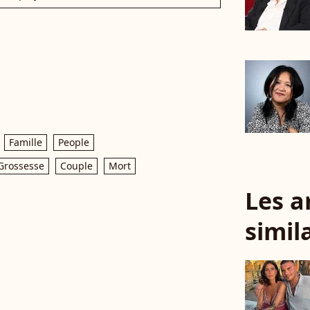
Famille
People
Grossesse
Couple
Mort
Les a
simil