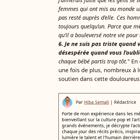
j’aimerais juste que les gens se 
femmes qui ont mis au monde un
pas resté auprès d’elle. Ces hom
toujours quelqu’un. Parce que m
qu’il a bouleversé notre vie pour
6. Je ne suis pas triste quand v
désespérée quand vous l’oubli
chaque bébé partis trop tôt.
" En
une fois de plus, nombreux à l
soutien dans cette douloureu
Par
Hiba Semali
|
Rédactrice
Forte de mon expérience dans les mé
bienveillant sur la culture pop et l'ar
grands événements, je décrypte l'actu
chaque jour des récits précis, inspir
lumière le talent et l'humain derrière