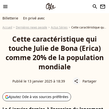
menu
search
newsletter
Billetterie
En privé avec
Accueil
Dernières news people
Actus Séries
Cette caractéristique qui touche Julie de Bona (Erica) comme 20% de la population mondiale
Cette caractéristique qui
touche Julie de Bona (Erica)
comme 20% de la population
mondiale
Publié le 13 janvier 2025 à 18:39
Partager
share
Ajoutez Ode à vos sources préférées