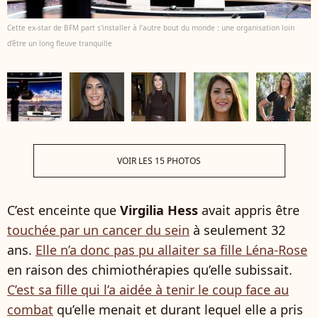
Cette ex-star de BFM part s'installer à l’autre bout du monde : une organisation loin
d’être un long fleuve tranquille
VOIR LES 15 PHOTOS
C’est enceinte que
Virgilia Hess
avait appris être
touchée par un cancer du sein
à seulement 32
ans.
Elle n’a donc pas pu allaiter sa fille Léna-Rose
en raison des chimiothérapies qu’elle subissait.
C’est sa fille qui l’a aidée à tenir le coup face au
combat
qu’elle menait et durant lequel elle a pris