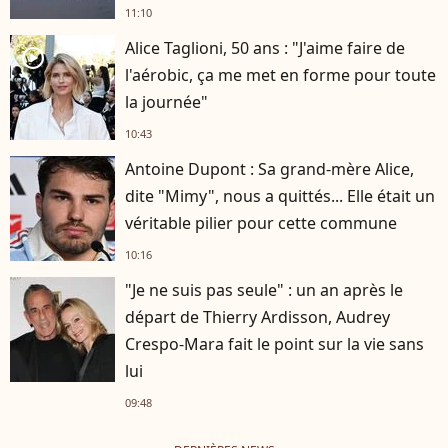
11:10
Alice Taglioni, 50 ans : "J'aime faire de
player2
l'aérobic, ça me met en forme pour toute
la journée"
10:43
Antoine Dupont : Sa grand-mère Alice,
dite "Mimy", nous a quittés... Elle était un
véritable pilier pour cette commune
10:16
"Je ne suis pas seule" : un an après le
départ de Thierry Ardisson, Audrey
Crespo-Mara fait le point sur la vie sans
lui
09:48