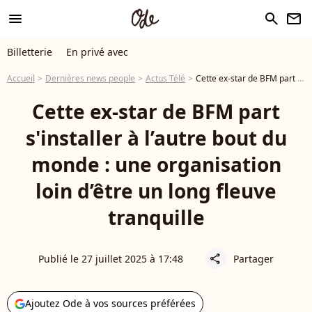
menu
search
newsletter
Billetterie
En privé avec
Accueil
Dernières news people
Actus Télé
Cette ex-star de BFM part s'installer à l’autre bout du monde : une organisation loin d’être un long fleuve tranquille
Cette ex-star de BFM part
s'installer à l’autre bout du
monde : une organisation
loin d’être un long fleuve
tranquille
Publié le 27 juillet 2025 à 17:48
Partager
share
Ajoutez Ode à vos sources préférées