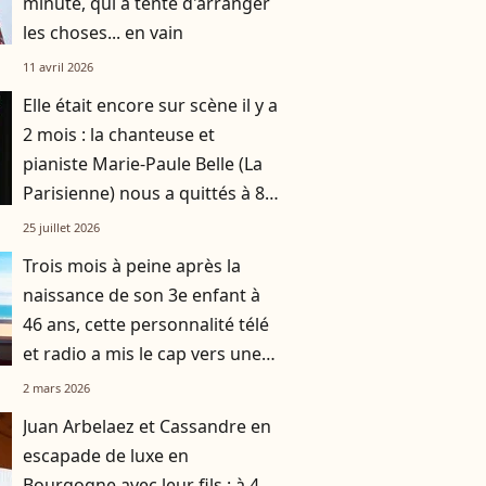
minute, qui a tenté d'arranger
les choses... en vain
11 avril 2026
Elle était encore sur scène il y a
2 mois : la chanteuse et
pianiste Marie-Paule Belle (La
Parisienne) nous a quittés à 80
ans
25 juillet 2026
Trois mois à peine après la
naissance de son 3e enfant à
46 ans, cette personnalité télé
et radio a mis le cap vers une
destination chic et prisée
2 mars 2026
Juan Arbelaez et Cassandre en
escapade de luxe en
Bourgogne avec leur fils : à 4