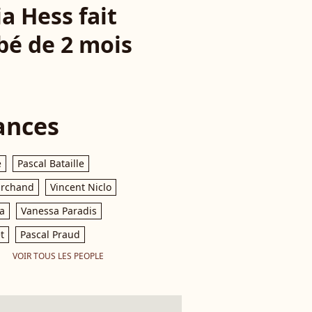
ia Hess fait
bé de 2 mois
ances
e
Pascal Bataille
archand
Vincent Niclo
a
Vanessa Paradis
t
Pascal Praud
VOIR TOUS LES PEOPLE