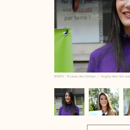
BFMTV : "A cause des chimios...", Virgilia Hess fait u