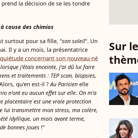
 prend la décision de se les tondre
r à cause des chimios
st surtout pour sa fille, "
son soleil
". Un
Sur 
i. Il y a un mois, la présentatrice
thèm
nquiétude concernant son nouveau-né
orsque j'étais enceinte, j'ai dû lui faire
ens et traitements : TEP scan, biopsies,
 Alors, qu'en est-il ?
Au Parisien
elle
io n'ont eu aucun effet sur elle. On m'a
re placentaire est une vraie protection
de lui transmettre mon stress, ma colère,
 été idyllique, un mois avant terme,
a de bonnes joues
!"