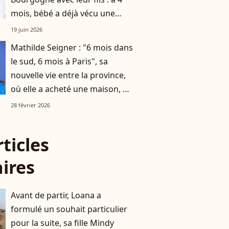
mois, bébé a déjà vécu une
expérience hors du commun
19 juin 2026
Mathilde Seigner : "6 mois dans
le sud, 6 mois à Paris", sa
nouvelle vie entre la province,
où elle a acheté une maison, et
la capitale
28 février 2026
rticles
aires
Avant de partir, Loana a
formulé un souhait particulier
pour la suite, sa fille Mindy