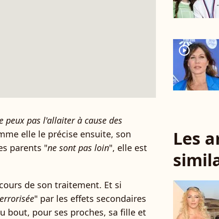
player2
e peux pas l'allaiter à cause des
Les a
me elle le précise ensuite, son
ses parents "
ne sont pas loin
", elle est
simil
cours de son traitement. Et si
terrorisée
" par les effets secondaires
u bout, pour ses proches, sa fille et