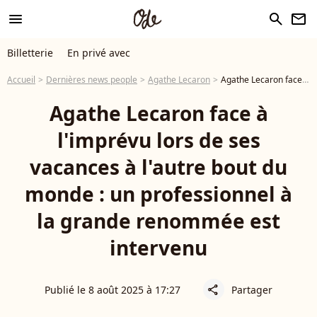
menu
search
newsletter
Billetterie
En privé avec
Accueil
Dernières news people
Agathe Lecaron
Agathe Lecaron face à l'imprévu lors de ses vacances à l'autre bout du monde : un professionnel à la grande renommée est intervenu
Agathe Lecaron face à
l'imprévu lors de ses
vacances à l'autre bout du
monde : un professionnel à
la grande renommée est
intervenu
Publié le 8 août 2025 à 17:27
Partager
share