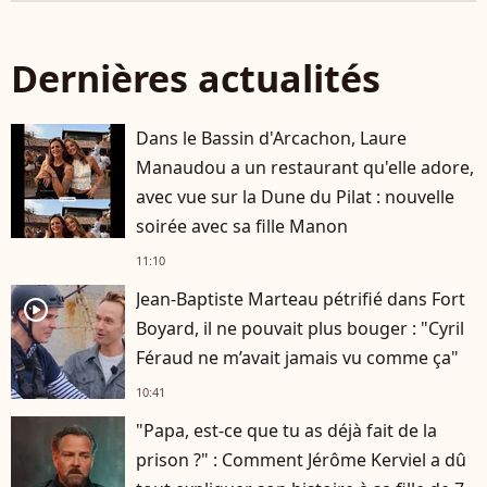
Dernières actualités
Dans le Bassin d'Arcachon, Laure
Manaudou a un restaurant qu'elle adore,
avec vue sur la Dune du Pilat : nouvelle
soirée avec sa fille Manon
11:10
Jean-Baptiste Marteau pétrifié dans Fort
player2
Boyard, il ne pouvait plus bouger : "Cyril
Féraud ne m’avait jamais vu comme ça"
10:41
"Papa, est-ce que tu as déjà fait de la
prison ?" : Comment Jérôme Kerviel a dû