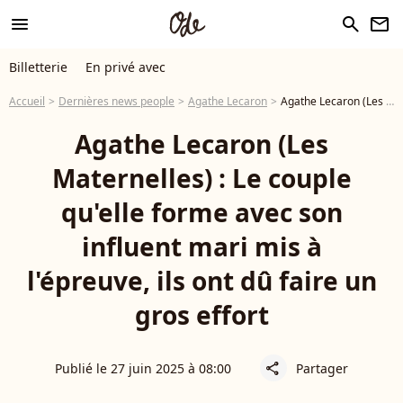
menu
search
newsletter
Billetterie
En privé avec
Accueil
Dernières news people
Agathe Lecaron
Agathe Lecaron (Les Maternelles) : Le couple qu'elle forme avec son influent mari mis à l'épreuve, ils ont dû faire un gros effort
Agathe Lecaron (Les
Maternelles) : Le couple
qu'elle forme avec son
influent mari mis à
l'épreuve, ils ont dû faire un
gros effort
Publié le 27 juin 2025 à 08:00
Partager
share