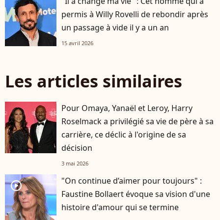
"Il a changé ma vie" : Cet homme qui a
permis à Willy Rovelli de rebondir après
un passage à vide il y a un an
15 avril 2026
Les articles similaires
Pour Omaya, Yanaël et Leroy, Harry
Roselmack a privilégié sa vie de père à sa
carrière, ce déclic à l'origine de sa
décision
3 mai 2026
"On continue d’aimer pour toujours" :
player2
Faustine Bollaert évoque sa vision d'une
histoire d'amour qui se termine