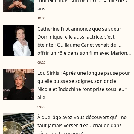
tout expliquer son histoire à sa fille de 7
ans
10:00
Catherine Frot annonce que sa soeur
Dominique, elle aussi actrice, s'est
éteinte : Guillaume Canet venait de lui
offrir un rôle dans son film avec Marion
Cotillard
09:27
Lou Sirkis : Après une longue pause pour
qu'elle puisse se soigner, son oncle
Nicola et Indochine l’ont prise sous leur
aile
09:20
À quel âge avez-vous découvert qu'il ne
faut jamais verser d'eau chaude dans
l'évier de la cuisine ?