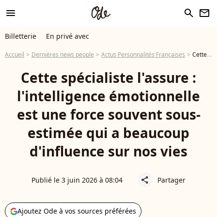
menu
search
newsletter
Billetterie
En privé avec
Accueil
Dernières news people
Actus Personnalités Françaises
Cette spécialiste l'assure : l'intelligence émotionnelle est une force souvent sous-estimée qui a beaucoup d'influence sur nos vies
Cette spécialiste l'assure :
l'intelligence émotionnelle
est une force souvent sous-
estimée qui a beaucoup
d'influence sur nos vies
Publié le 3 juin 2026 à 08:04
Partager
share
Ajoutez Ode à vos sources préférées