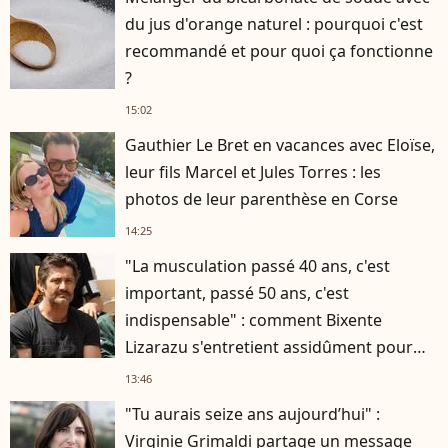
du jus d'orange naturel : pourquoi c'est
recommandé et pour quoi ça fonctionne
?
15:02
Gauthier Le Bret en vacances avec Eloïse,
leur fils Marcel et Jules Torres : les
photos de leur parenthèse en Corse
14:25
"La musculation passé 40 ans, c'est
important, passé 50 ans, c'est
indispensable" : comment Bixente
Lizarazu s'entretient assidûment pour
rester musclé à 56 ans ?
13:46
"Tu aurais seize ans aujourd’hui" :
Virginie Grimaldi partage un message