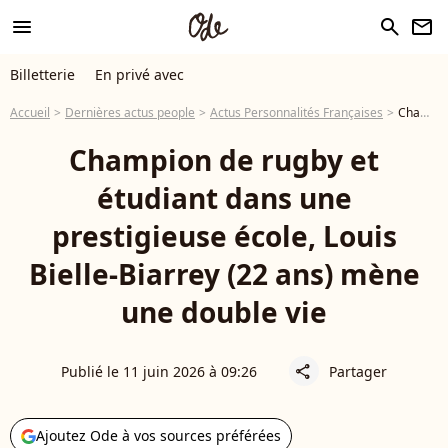
menu
search
newsletter
Billetterie
En privé avec
Accueil
Dernières actus people
Actus Personnalités Françaises
Champion de rugby et étudiant dans une prestigieuse école, Louis Bielle-Biarrey (22 ans) mène une double vie
Champion de rugby et
étudiant dans une
prestigieuse école, Louis
Bielle-Biarrey (22 ans) mène
une double vie
Publié le 11 juin 2026 à 09:26
Partager
share
Ajoutez Ode à vos sources préférées