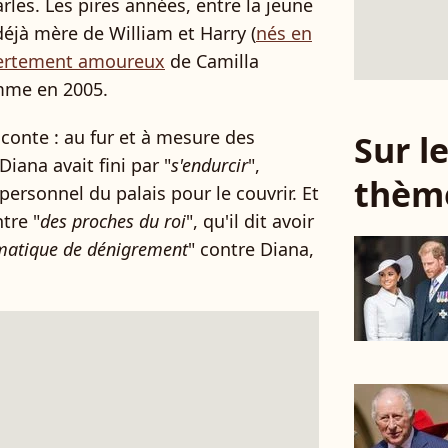
rles. Les pires années, entre la jeune
éjà mère de William et Harry (
nés en
vertement amoureux
de Camilla
mme en 2005.
raconte : au fur et à mesure des
Sur 
Diana avait fini par "
s'endurcir
",
thèm
rsonnel du palais pour le couvrir. Et
tre "
des proches du roi
", qu'il dit avoir
matique de dénigrement
" contre Diana,