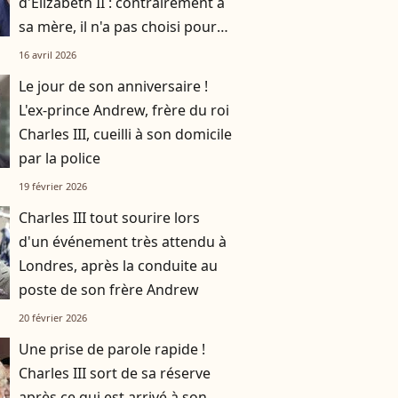
d'Elizabeth II : contrairement à
sa mère, il n'a pas choisi pour
résidence ce monument de la
16 avril 2026
couronne
Le jour de son anniversaire !
L'ex-prince Andrew, frère du roi
Charles III, cueilli à son domicile
par la police
19 février 2026
Charles III tout sourire lors
d'un événement très attendu à
Londres, après la conduite au
poste de son frère Andrew
20 février 2026
Une prise de parole rapide !
Charles III sort de sa réserve
après ce qui est arrivé à son