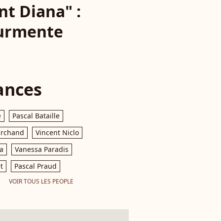
nt Diana" :
ourmente
ances
e
Pascal Bataille
archand
Vincent Niclo
a
Vanessa Paradis
t
Pascal Praud
VOIR TOUS LES PEOPLE