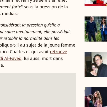
 William et Harry se serait en effet
ement forte
" sous la pression de la
es médias.
considérant la pression qu'elle a
ent saine mentalement, elle possédait
r rétablir la normalité dans les
xplique-t-il au sujet de la jeune femme
rince Charles et qui avait
retrouvé
di Al-Fayed
, lui aussi mort dans
ma.