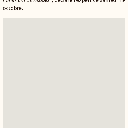
minimum de risques"
, déclare l'expert ce samedi 19
octobre.