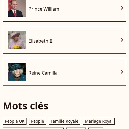
chevron_right
Prince William
chevron_right
Elisabeth II
chevron_right
Reine Camilla
Mots clés
People UK
People
Famille Royale
Mariage Royal