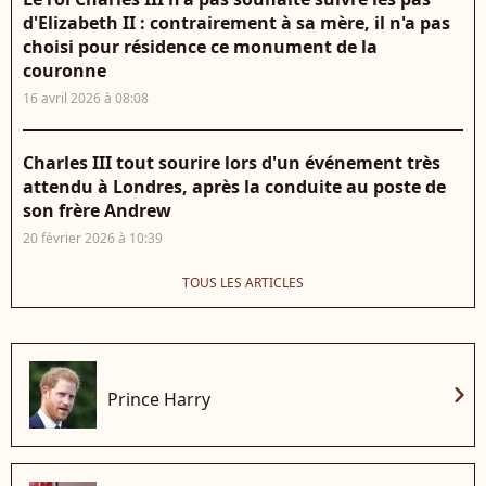
d'Elizabeth II : contrairement à sa mère, il n'a pas
choisi pour résidence ce monument de la
couronne
16 avril 2026 à 08:08
Charles III tout sourire lors d'un événement très
attendu à Londres, après la conduite au poste de
son frère Andrew
20 février 2026 à 10:39
TOUS LES ARTICLES
chevron_right
Prince Harry