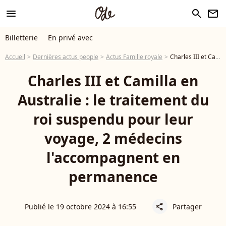
menu
search
newsletter
Billetterie
En privé avec
Accueil
Dernières actus people
Actus Famille royale
Charles III et Camilla en Australie : le traitement du roi suspendu pour leur voyage, 2 médecins l'accompagnent en permanence
Charles III et Camilla en
Australie : le traitement du
roi suspendu pour leur
voyage, 2 médecins
l'accompagnent en
permanence
Publié le 19 octobre 2024 à 16:55
Partager
share