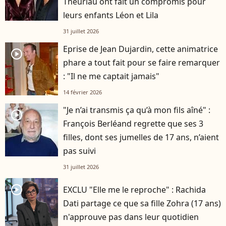
Theuriau ont fait un compromis pour
leurs enfants Léon et Lila
31 juillet 2026
Eprise de Jean Dujardin, cette animatrice
player2
phare a tout fait pour se faire remarquer
: "Il ne me captait jamais"
14 février 2026
"Je n’ai transmis ça qu’à mon fils aîné" :
player2
François Berléand regrette que ses 3
filles, dont ses jumelles de 17 ans, n’aient
pas suivi
31 juillet 2026
player2
EXCLU "Elle me le reproche" : Rachida
Dati partage ce que sa fille Zohra (17 ans)
n'approuve pas dans leur quotidien