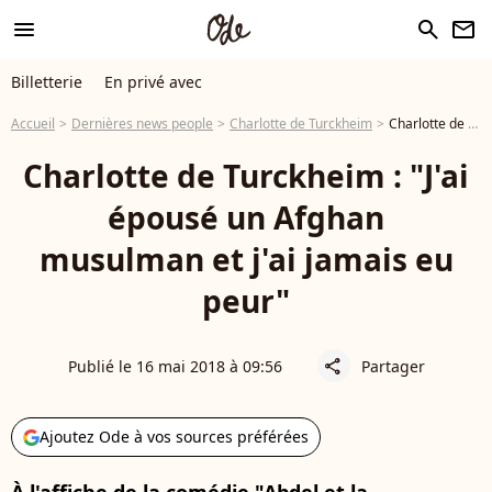
menu
search
newsletter
Billetterie
En privé avec
Accueil
Dernières news people
Charlotte de Turckheim
Charlotte de Turckheim : "J'ai épousé un Afghan musulman et j'ai jamais eu peur"
Charlotte de Turckheim : "J'ai
épousé un Afghan
musulman et j'ai jamais eu
peur"
Publié le 16 mai 2018 à 09:56
Partager
share
Ajoutez Ode à vos sources préférées