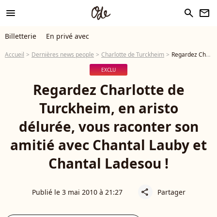
menu
search
newsletter
Billetterie
En privé avec
Accueil
Dernières news people
Charlotte de Turckheim
Regardez Charlotte de Turckheim, en aristo délurée, vous raconter son amitié avec Chantal Lauby et Chantal Ladesou !
EXCLU
Regardez Charlotte de
Turckheim, en aristo
délurée, vous raconter son
amitié avec Chantal Lauby et
Chantal Ladesou !
Publié le 3 mai 2010 à 21:27
Partager
share