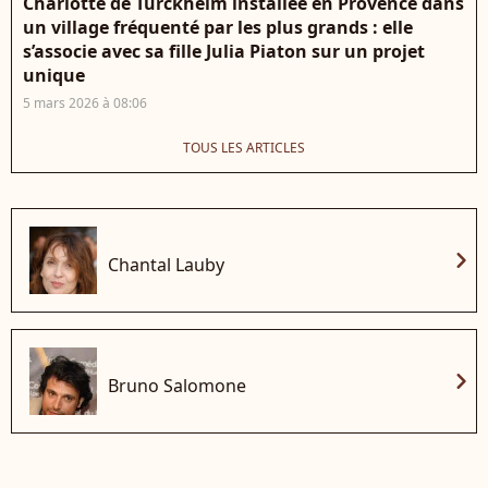
Charlotte de Turckheim installée en Provence dans
un village fréquenté par les plus grands : elle
s’associe avec sa fille Julia Piaton sur un projet
unique
5 mars 2026 à 08:06
TOUS LES ARTICLES
chevron_right
Chantal Lauby
chevron_right
Bruno Salomone