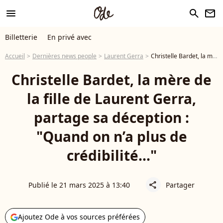
menu
search
newsletter
Billetterie
En privé avec
Accueil
Dernières news people
Laurent Gerra
Christelle Bardet, la mère de la fille de Laurent Gerra, partage sa déception : "Quand on n’a plus de crédibilité..."
Christelle Bardet, la mère de
la fille de Laurent Gerra,
partage sa déception :
"Quand on n’a plus de
crédibilité..."
Publié le 21 mars 2025 à 13:40
Partager
share
Ajoutez Ode à vos sources préférées