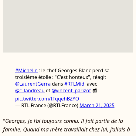
#Michelin
: le chef Georges Blanc perd sa
troisième étoile : "C'est honteux", réagit
@LaurentGerra
dans
#RTLMidi
avec
@c_landreau
et
@vincent_parizot
📻
pic.twitter.com/tTqqehBZYO
— RTL France (@RTLFrance)
March 21, 2025
"
Georges, je l’ai toujours connu, il fait partie de la
famille. Quand ma mère travaillait chez lui, j’allais à