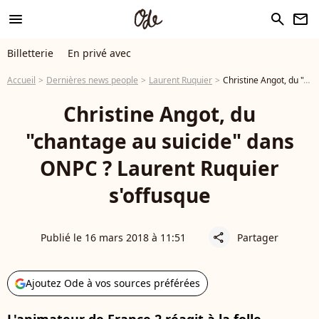
menu
search
newsletter
Billetterie
En privé avec
Accueil
Dernières news people
Laurent Ruquier
Christine Angot, du "chantage au suicide" dans ONPC ? Laurent Ruquier s'offusque
Christine Angot, du
"chantage au suicide" dans
ONPC ? Laurent Ruquier
s'offusque
Publié le 16 mars 2018 à 11:51
Partager
share
Ajoutez Ode à vos sources préférées