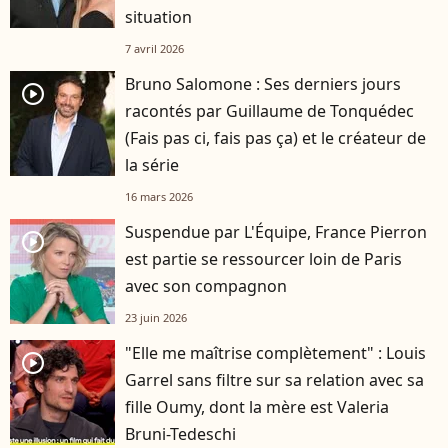
situation
7 avril 2026
Bruno Salomone : Ses derniers jours
player2
racontés par Guillaume de Tonquédec
(Fais pas ci, fais pas ça) et le créateur de
la série
16 mars 2026
Suspendue par L'Équipe, France Pierron
player2
est partie se ressourcer loin de Paris
avec son compagnon
23 juin 2026
"Elle me maîtrise complètement" : Louis
player2
Garrel sans filtre sur sa relation avec sa
fille Oumy, dont la mère est Valeria
Bruni-Tedeschi