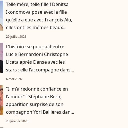
Telle mère, telle fille ! Denitsa
Ikonomova pose avec la fille
qu'elle a eue avec François Alu,
elles ont les mêmes beaux
cheveux châtains
29 juillet 2026
L'histoire se poursuit entre
Lucie Bernardoni Christophe
Licata après Danse avec les
stars : elle l'accompagne dans
une nouvelle aventure
6 mai 2026
"Il m'a redonné confiance en
l'amour" : Stéphane Bern,
apparition surprise de son
compagnon Yori Bailleres dans
Danse avec les stars
23 janvier 2026