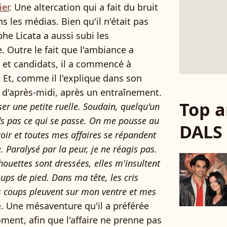
ier
. Une altercation qui a fait du bruit
s les médias. Bien qu'il n'était pas
he Licata a aussi subi les
. Outre le fait que l'ambiance a
 et candidats, il a commencé à
 Et, comme il l'explique dans son
n d'après-midi, après un entraînement.
Top a
rser une petite ruelle. Soudain, quelqu'un
ds pas ce qui se passe. On me pousse au
DALS
ttoir et toutes mes affaires se répandent
 Paralysé par la peur, je ne réagis pas.
houettes sont dressées, elles m'insultent
ps de pied. Dans ma tête, les cris
es coups pleuvent sur mon ventre et mes
. Une mésaventure qu'il a préférée
ent, afin que l'affaire ne prenne pas