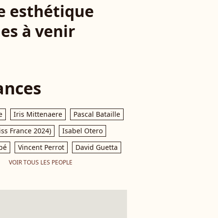
e esthétique
les à venir
ances
e
Iris Mittenaere
Pascal Bataille
iss France 2024)
Isabel Otero
pé
Vincent Perrot
David Guetta
VOIR TOUS LES PEOPLE