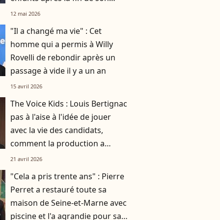
histoire avec leur mère Laure
12 mai 2026
Manaudou
"Il a changé ma vie" : Cet
homme qui a permis à Willy
Rovelli de rebondir après un
passage à vide il y a un an
15 avril 2026
The Voice Kids : Louis Bertignac
pas à l'aise à l'idée de jouer
avec la vie des candidats,
comment la production a
réussi à le faire rempiler
21 avril 2026
malgré tout ?
"Cela a pris trente ans" : Pierre
Perret a restauré toute sa
maison de Seine-et-Marne avec
piscine et l'a agrandie pour sa