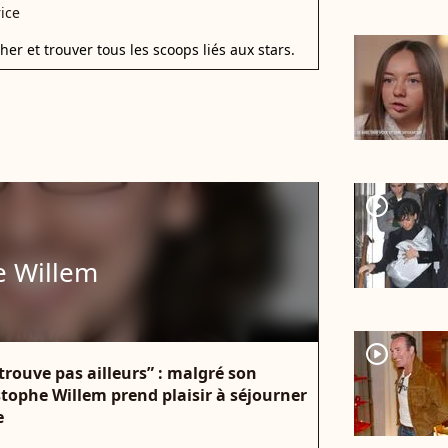
ice
r et trouver tous les scoops liés aux stars.
player2
e Willem
player2
trouve pas ailleurs” : malgré son
ophe Willem prend plaisir à séjourner
e