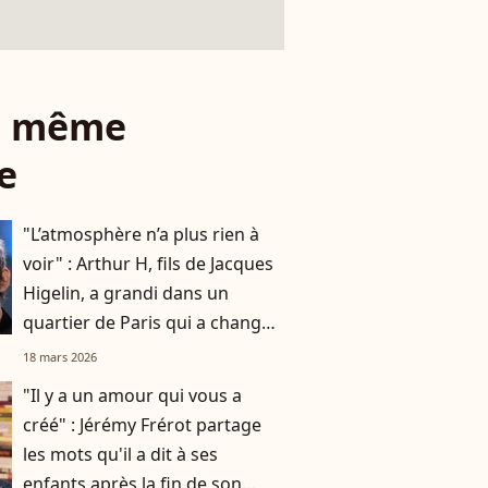
le même
e
"L’atmosphère n’a plus rien à
voir" : Arthur H, fils de Jacques
Higelin, a grandi dans un
quartier de Paris qui a changé
du tout au tout
18 mars 2026
"Il y a un amour qui vous a
créé" : Jérémy Frérot partage
les mots qu'il a dit à ses
enfants après la fin de son