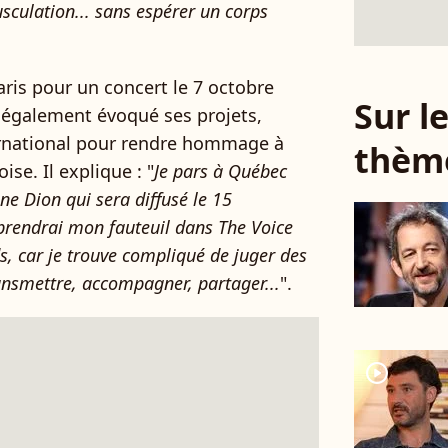
usculation... sans espérer un corps
ris pour un concert le 7 octobre
Sur 
 également évoqué ses projets,
rnational pour rendre hommage à
thèm
se. Il explique : "
Je pars à Québec
e Dion qui sera diffusé le 15
prendrai mon fauteuil dans The Voice
ids, car je trouve compliqué de juger des
ransmettre, accompagner, partager...
".
player2