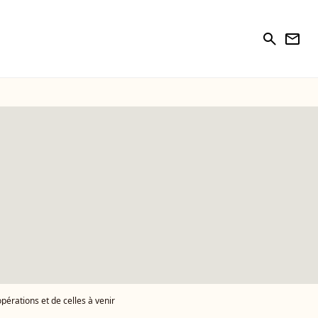
search
newsletter
opérations et de celles à venir