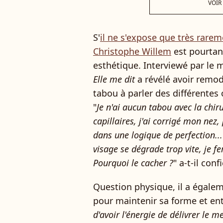
VOIR
S'
il ne s'expose que très rare
Christophe Willem
est pourtant
esthétique. Interviewé par le
Elle me dit
a révélé avoir remod
tabou à parler des différentes 
"
Je n'ai aucun tabou avec la chiru
capillaires, j'ai corrigé mon nez,
dans une logique de perfection...
visage se dégrade trop vite, je fe
Pourquoi le cacher ?
" a-t-il confi
Question physique, il a égale
pour maintenir sa forme et entr
d'avoir l'énergie de délivrer le m